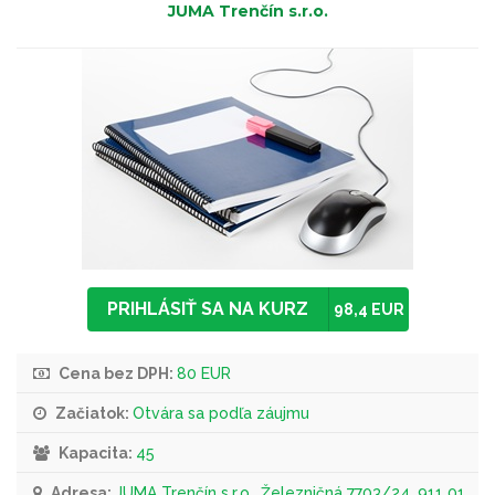
JUMA Trenčín s.r.o.
PRIHLÁSIŤ SA NA KURZ
98,4 EUR
Cena bez DPH:
80 EUR
Začiatok:
Otvára sa podľa záujmu
Kapacita:
45
Adresa:
JUMA Trenčín s.r.o., Železničná 7703/24, 911 01