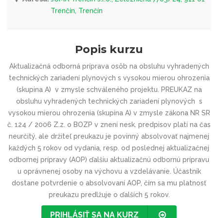
Trenčín, Trenčín
Popis kurzu
Aktualizačná odborná príprava osôb na obsluhu vyhradených
technických zariadení plynových s vysokou mierou ohrozenia
(skupina A) v zmysle schváleného projektu. PREUKAZ na
obsluhu vyhradených technických zariadení plynových s
vysokou mierou ohrozenia (skupina A) v zmysle zákona NR SR
č. 124 / 2006 Z.z. o BOZP v znení nesk. predpisov platí na čas
neurčitý, ale držiteľ preukazu je povinný absolvovať najmenej
každých 5 rokov od vydania, resp. od poslednej aktualizačnej
odbornej prípravy (AOP) ďalšiu aktualizačnú odbornú prípravu
u oprávnenej osoby na výchovu a vzdelávanie. Účastník
dostane potvrdenie o absolvovaní AOP, čím sa mu platnosť
preukazu predlžuje o ďalších 5 rokov.
PRIHLÁSIŤ SA NA KURZ