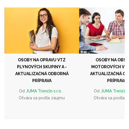
OSOBY NA OPRAVU VTZ
OSOBY NA OBS
PLYNOVÝCH SKUPINY A -
MOTOROVÝCH VOZ
AKTUALIZAČNÁ ODBORNÁ
AKTUALIZAČNÁ O
PRÍPRAVA
PRÍPRAVA
Od
JUMA Trenčín s.r.o.
Od
JUMA Trenčín s
Otvára sa podľa záujmu
Otvára sa podľa 