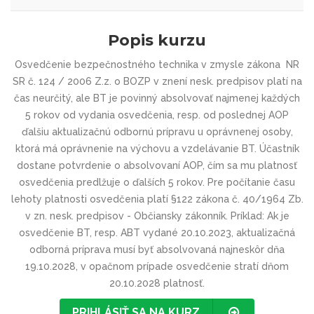
Popis kurzu
Osvedčenie bezpečnostného technika v zmysle zákona NR
SR č. 124 / 2006 Z.z. o BOZP v znení nesk. predpisov platí na
čas neurčitý, ale BT je povinný absolvovať najmenej každých
5 rokov od vydania osvedčenia, resp. od poslednej AOP
ďalšiu aktualizačnú odbornú prípravu u oprávnenej osoby,
ktorá má oprávnenie na výchovu a vzdelávanie BT. Účastník
dostane potvrdenie o absolvovaní AOP, čím sa mu platnosť
osvedčenia predlžuje o ďalších 5 rokov. Pre počítanie času
lehoty platnosti osvedčenia platí §122 zákona č. 40/1964 Zb.
v zn. nesk. predpisov - Občiansky zákonník. Príklad: Ak je
osvedčenie BT, resp. ABT vydané 20.10.2023, aktualizačná
odborná príprava musí byť absolvovaná najneskôr dňa
19.10.2028, v opačnom prípade osvedčenie stratí dňom
20.10.2028 platnosť.
PRIHLÁSIŤ SA NA KURZ