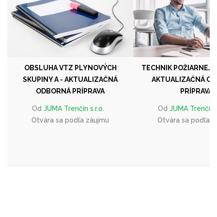
OBSLUHA VTZ PLYNOVÝCH
TECHNIK POŽIARNEJ 
SKUPINY A - AKTUALIZAČNÁ
AKTUALIZAČNÁ O
ODBORNÁ PRÍPRAVA
PRÍPRAVA
Od
JUMA Trenčín s.r.o.
Od
JUMA Trenčín s
Otvára sa podľa záujmu
Otvára sa podľa 