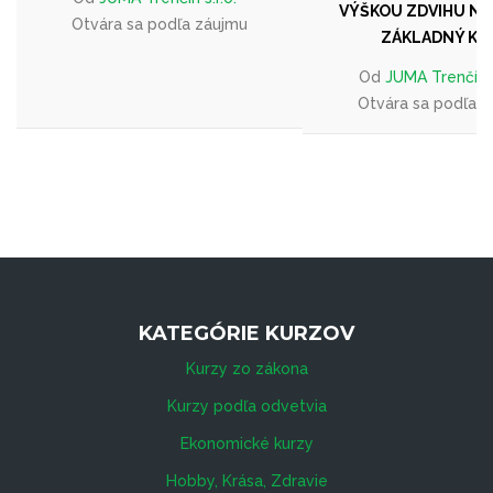
VÝŠKOU ZDVIHU NAD 
Otvára sa podľa záujmu
ZÁKLADNÝ KU
Od
JUMA Trenčín s
Otvára sa podľa 
KATEGÓRIE KURZOV
Kurzy zo zákona
Kurzy podľa odvetvia
Ekonomické kurzy
Hobby, Krása, Zdravie