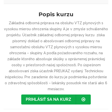
Popis kurzu
Základná odborná príprava na obsluhu VTZ plynových s
vysokou mierou ohrozenia skupiny A je v zmysle schváleného
projektu. Účastník základnej odbornej prípravy kurzu získa
písomný doklad o absolvovaní odbornej prípravy na
samostatnú obsluhu VTZ plynových s vysokou mierou
ohrozenia – skupiny A podľa požadovaného rozsahu, na
základe ktorého absolvuje skúšky u oprávnenej právnickej
osoby v priestoroch našej spoločnosti. Po úspešnom
absolvovaní získa účastník PREUKAZ vydaný Technickou
inšpekciou. Pre zaradenie do kurzu je podmienka potvrdenie
o zdravotnej spôsobilosti – lekársky posudok nie starší ako 6
mesiacov.
PRIHLÁSIŤ SA NA KURZ