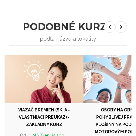
PODOBNÉ KURZY
podľa názvu a lokality
VIAZAČ BREMIEN (SK. A -
OSOBY NA OBS
VLASTNIACI PREUKAZ) -
POHYBLIVEJ PRA
ZÁKLADNÝ KURZ
PLOŠINY NA PODV
MOTOROVÝM POH
Od
JUMA Trenčín s.r.o.