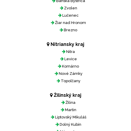
Banská Bystrica
Zvolen
Lučenec
Žiar nad Hronom
Brezno
Nitriansky kraj
Nitra
Levice
Komárno
Nové Zámky
Topoľčany
Žilinský kraj
Žilina
Martin
Liptovský Mikuláš
Dolný Kubín