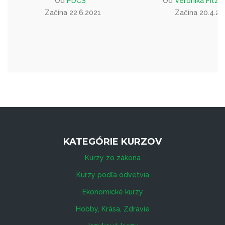
Od
PDCS
Od
Veronika Fitze
Začína 22.6.2021
Začína 20.4.20
KATEGÓRIE KURZOV
Kurzy zo zákona
Kurzy podľa odvetvia
Ekonomické kurzy
Hobby, Krása, Zdravie