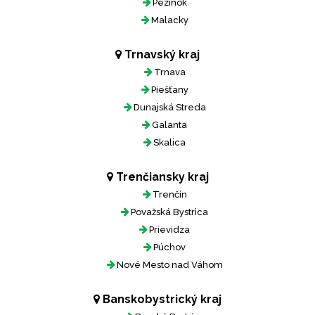
Pezinok
Malacky
Trnavský kraj
Trnava
Piešťany
Dunajská Streda
Galanta
Skalica
Trenčiansky kraj
Trenčín
Považská Bystrica
Prievidza
Púchov
Nové Mesto nad Váhom
Banskobystrický kraj