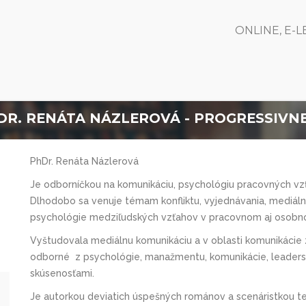
ONLINE, E-
DR. RENÁTA NÁZLEROVÁ - PROGRESSIVNE
PhDr. Renáta Názlerová
Je odborníčkou na komunikáciu, psychológiu pracovných vzť
Dlhodobo sa venuje témam konfliktu, vyjednávania, mediál
psychológie medziľudských vzťahov v pracovnom aj osobn
Vyštudovala mediálnu komunikáciu a v oblasti komunikácie zí
odborné z psychológie, manažmentu, komunikácie, leadersh
skúsenosťami.
Je autorkou deviatich úspešných románov a scenáristkou tel