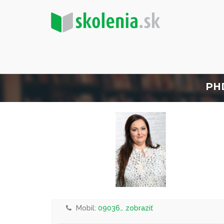
PH
Mobil:
09036… zobraziť