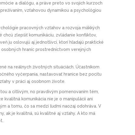
 emócie a dialógu, a práve preto vo svojich kurzoch
ým prežívaním, vzťahovou dynamikou a psychológiou
sychológie pracovných vzťahov a rozvoja mäkkých
é chcú zlepšiť komunikáciu, zvládanie konfliktov,
 ju oslovujú aj jednotlivci, ktorí hľadajú praktické
 osobných hraníc prostredníctvom verejných
ené na reálnych životných situáciách. Účastníkom
ytočného vyčerpania, nastavovať hranice bez pocitu
zťahy v práci aj osobnom živote.
citou a citlivým, no pravdivým pomenovaním tém,
 že kvalitná komunikácia nie je o manipulácii ani
hým a tomu, čo sa medzi ľuďmi naozaj odohráva. V
, ak je kvalitná, sú kvalitné aj vzťahy. A kto má
ot.