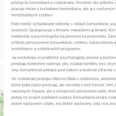
prístup ku komunikácii a vzdelávaniu. Rozumie sile príbehu,
pracuje nielen s technikami komunikácie, ale aj s vnútorn
medziľudských vzťahov.
Patrí medzi vyhľadávané lektorky v oblasti komunikácie, p
zručností. Spolupracuje s firmami, manažérmi aj tímami, ktor
leadership a psychologickú bezpečnosť na pracovisku. Zároveň
a hlbšie porozumenie komunikácie, vzťahov, sebavedomia a
workshopov a vzdelávacích programov.
Jej workshopy sú praktické, psychologicky presné a postav
prinášajú konkrétne nástroje, ako zvládať konflikty bez zb
viny, komunikovať pokojne pod tlakom a budovať zdravšie v
Vo vzdelávaní prepája odbornú hĺbku s ľudskosťou, autenti
ktoré ľudia často prežívajú, ale nevedia o nich hovoriť. Verí,
naučených frázach, ale o schopnosti porozumieť sebe, dru
jednej zo svojich publikácií uvádza: Komunikácia utvára vzťahy
dobre nastavené vzťahy, má dobre nastavený celý svoj živ