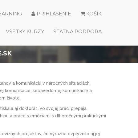
LEARNING
PRIHLÁSENIE
KOŠÍK
VŠETKY KURZY
ŠTÁTNA PODPORA
.SK
ahov a komunikáciu v náročných situáciách.
nej komunikácie, sebavedomej komunikácie a
om živote.
skala aj doktorát. Vo svojej práci prepája
ipu a práce s emóciami s dlhoročnými praktickými
evíznych projektov, čo výrazne ovplyvnilo aj jej