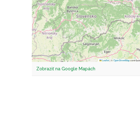
Leaflet
|
©
OpenStreetMap
contribut
Zobraziť na Google Mapách