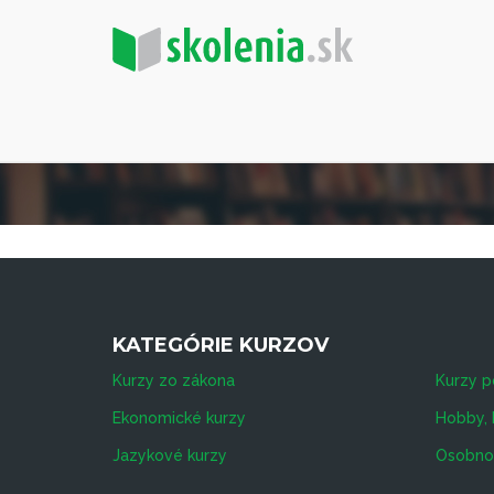
KATEGÓRIE KURZOV
Kurzy zo zákona
Kurzy p
Ekonomické kurzy
Hobby, 
Jazykové kurzy
Osobnos