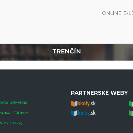
ONLINE, E-
TRENČÍN
PARTNERSKÉ WEBY
odľa odvetvia
Krása, Zdravie
tný rozvoj