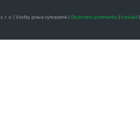
. r. o. | Všetky práva vyhradené |
Obchodné podmienky
|
Kontakt