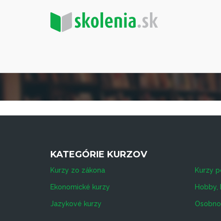
KATEGÓRIE KURZOV
Kurzy zo zákona
Kurzy p
Ekonomické kurzy
Hobby, 
Jazykové kurzy
Osobnos