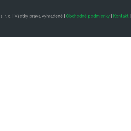
. r. o. | Všetky práva vyhradené |
Obchodné podmienky
|
Kontakt