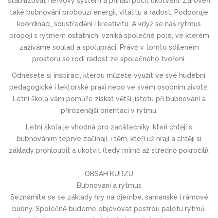
stabilizovat nervový systém a přináší pocit ukotvení. Zároveň
také bubnování probouzí energii, vitalitu a radost. Podporuje
koordinaci, soustředění i kreativitu. A když se náš rytmus
propojí s rytmem ostatních, vzniká společné pole, ve kterém
zažíváme soulad a spolupráci. Právě v tomto sdíleném
prostoru se rodí radost ze společného tvoření.
Odnesete si inspiraci, kterou můžete využít ve své hudební,
pedagogické i lektorské praxi nebo ve svém osobním životě.
Letní škola vám pomůže získat větší jistotu při bubnování a
přirozenější orientaci v rytmu.
Letní škola je vhodná pro začátečníky, kteří chtějí s
bubnováním teprve začínají, i těm, kteří už hrají a chtějí si
základy prohloubit a ukotvit (tedy mírně až středně pokročilí).
OBSAH KURZU
Bubnování a rytmus
Seznámíte se se základy hry na djembe, šamanské i rámové
bubny. Společně budeme objevovat pestrou paletu rytmů.