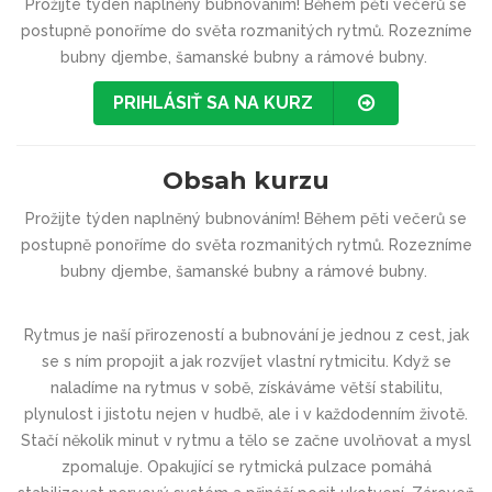
Prožijte týden naplněný bubnováním! Během pěti večerů se
postupně ponoříme do světa rozmanitých rytmů. Rozezníme
bubny djembe, šamanské bubny a rámové bubny.
PRIHLÁSIŤ SA NA KURZ
Obsah kurzu
Prožijte týden naplněný bubnováním! Během pěti večerů se
postupně ponoříme do světa rozmanitých rytmů. Rozezníme
bubny djembe, šamanské bubny a rámové bubny.
Rytmus je naší přirozeností a bubnování je jednou z cest, jak
se s ním propojit a jak rozvíjet vlastní rytmicitu. Když se
naladíme na rytmus v sobě, získáváme větší stabilitu,
plynulost i jistotu nejen v hudbě, ale i v každodenním životě.
Stačí několik minut v rytmu a tělo se začne uvolňovat a mysl
zpomaluje. Opakující se rytmická pulzace pomáhá