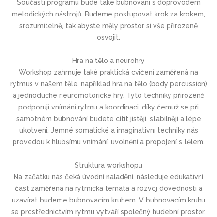
Součástí programu bude také bubnování s doprovodem
melodických nástrojů. Budeme postupovat krok za krokem,
srozumitelně, tak abyste měly prostor si vše přirozeně
osvojit.
Hra na tělo a neurohry
Workshop zahrnuje také praktická cvičení zaměřená na
rytmus v našem těle, například hra na tělo (body percussion)
a jednoduché neuromotorické hry. Tyto techniky přirozeně
podporují vnímání rytmu a koordinaci, díky čemuž se při
samotném bubnování budete cítit jistěji, stabilněji a lépe
ukotveni. Jemné somatické a imaginativní techniky nás
provedou k hlubšímu vnímání, uvolnění a propojení s tělem.
Struktura workshopu
Na začátku nás čeká úvodní naladění, následuje edukativní
část zaměřená na rytmická témata a rozvoj dovedností a
uzavírat budeme bubnovacím kruhem. V bubnovacím kruhu
se prostřednictvím rytmu vytváří společný hudební prostor,