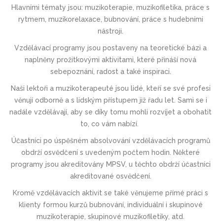
Hlavními tématy jsou: muzikoterapie, muzikofiletika, práce s
rytmem, muzikorelaxace, bubnování, práce s hudebními
nástroji.
Vzdělávací programy jsou postaveny na teoretické bázi a
naplněny prožitkovými aktivitami, které přináší nová
sebepoznání, radost a také inspiraci.
Naši lektoři a muzikoterapeuté jsou lidé, kteří se své profesi
věnují odborně a s lidským přístupem již řadu let. Sami se i
nadále vzdělávají, aby se díky tomu mohli rozvíjet a obohatit
to, co vám nabízí.
Účastníci po úspěšném absolvování vzdělávacích programů
obdrží osvědčení s uvedeným počtem hodin. Některé
programy jsou akreditovány MPSV, u těchto obdrží účastníci
akreditované osvědčení.
Kromě vzdělávacích aktivit se také věnujeme přímé práci s
klienty formou kurzů bubnování, individuální i skupinové
muzikoterapie, skupinové muzikofiletiky, atd.