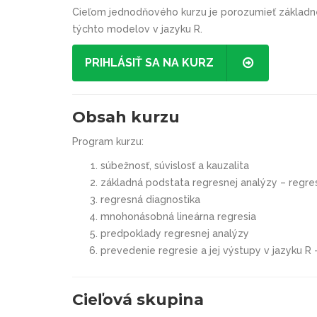
Cieľom jednodňového kurzu je porozumieť základné
týchto modelov v jazyku R.
PRIHLÁSIŤ SA NA KURZ
Obsah kurzu
Program kurzu:
súbežnosť, súvislosť a kauzalita
základná podstata regresnej analýzy – regres
regresná diagnostika
mnohonásobná lineárna regresia
predpoklady regresnej analýzy
prevedenie regresie a jej výstupy v jazyku R
Cieľová skupina