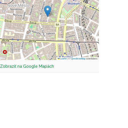
Leaflet
|
©
OpenStreetMap
contributors
Zobraziť na Google Mapách