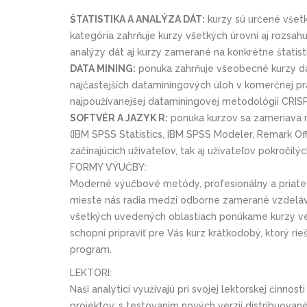
ŠTATISTIKA A ANALÝZA DÁT:
kurzy sú určené všetk
kategória zahrňuje kurzy všetkých úrovní aj rozsah
analýzy dát aj kurzy zamerané na konkrétne štatis
DATA MINING:
ponuka zahrňuje všeobecné kurzy da
najčastejších dataminingových úloh v komerčnej pr
najpoužívanejšej dataminingovej metodológii CRIS
SOFTVÉR A JAZYK R:
ponuka kurzov sa zameriava 
(IBM SPSS Statistics, IBM SPSS Modeler, Remark Off
začínajúcich užívateľov, tak aj užívateľov pokročilýc
FORMY VÝUČBY:
Moderné výučbové metódy, profesionálny a priate
mieste nás radia medzi odborne zamerané vzdelávaci
všetkých uvedených oblastiach ponúkame kurzy vere
schopní pripraviť pre Vás kurz krátkodobý, ktorý rie
program.
LEKTORI:
Naši analytici využívajú pri svojej lektorskej činno
projektov, s testovaním nových verzií distribuovan