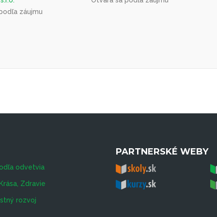
 podľa záujmu
PARTNERSKÉ WEBY
odľa odvetvia
Krása, Zdravie
tný rozvoj