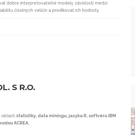
vať dobre interpretovateľné modely závislosti medzi
bilitu číselných veličín a predikovať ich hodnoty.
L. S R.O.
 oblasti
štatistiky, data miningu, jazyka R, softvéru IBM
osťou AC­REA.