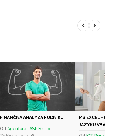
FINANČNÁ ANALÝZA PODNIKU
MS EXCEL - PROGRAMOVÁN
JAZYKU VBA
Od
Agentúra JASPIS s.r.o.
Začína 22.9.2026
Od
ICT Pro s.r.o.