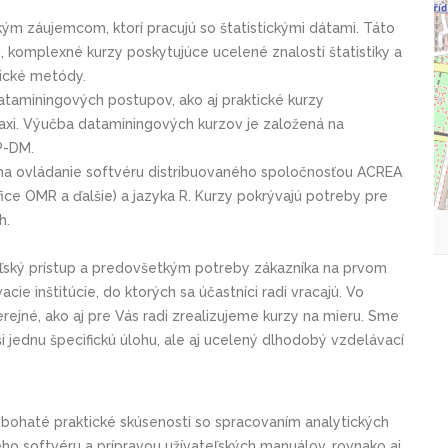
ým záujemcom, ktorí pracujú so štatistickými dátami. Táto
u, komplexné kurzy poskytujúce ucelené znalosti štatistiky a
tické metódy.
taminingových postupov, ako aj praktické kurzy
axi. Výučba dataminingových kurzov je založená na
P-DM.
na ovládanie softvéru distribuovaného spoločnosťou ACREA
ice OMR a ďalšie) a jazyka R. Kurzy pokrývajú potreby pre
h.
ľský prístup a predovšetkým potreby zákazníka na prvom
e inštitúcie, do ktorých sa účastníci radi vracajú. Vo
jné, ako aj pre Vás radi zrealizujeme kurzy na mieru. Sme
ši jednu špecifickú úlohu, ale aj ucelený dlhodobý vzdelávací
sti bohaté praktické skúsenosti so spracovaním analytických
ého softvéru a prípravou užívateľských manuálov, rovnako aj