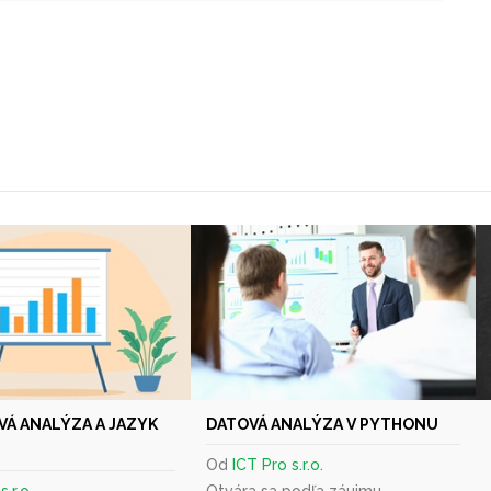
Á ANALÝZA A JAZYK
DATOVÁ ANALÝZA V PYTHONU
Od
ICT Pro s.r.o.
.r.o.
Otvára sa podľa záujmu