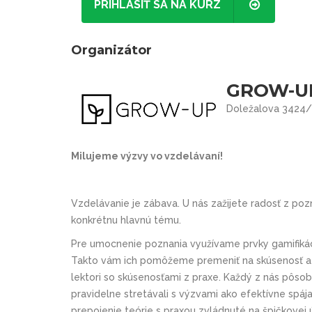
PRIHLÁSIŤ SA NA KURZ
Organizátor
GROW-UP 
Doležalova 3424/1
Milujeme výzvy vo vzdelávaní!
Vzdelávanie je zábava. U nás zažijete radosť z po
konkrétnu hlavnú tému.
Pre umocnenie poznania využívame prvky gamifiká
Takto vám ich pomôžeme premeniť na skúsenosť a a
lektori so skúsenosťami z praxe. Každý z nás pôso
pravidelne stretávali s výzvami ako efektívne spáj
prepojenie teórie s praxou zvládnuté na špičkovej