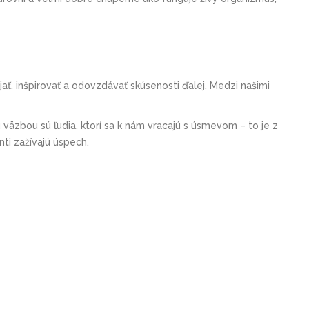
ť, inšpirovať a odovzdávať skúsenosti ďalej. Medzi našimi
u väzbou sú ľudia, ktorí sa k nám vracajú s úsmevom – to je z
nti zažívajú úspech.