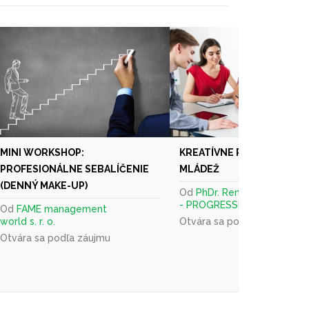
MINI WORKSHOP:
KREATÍVNE PÍSANIE PRE DE
PROFESIONÁLNE SEBALÍČENIE
MLÁDEŽ
(DENNÝ MAKE-UP)
Od
PhDr. Renáta Názlerová
- PROGRESSIVNE.SK
Od
FAME management
world s. r. o.
Otvára sa podľa záujmu
Otvára sa podľa záujmu