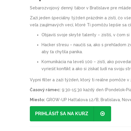
Sebarozvojový denný tábor v Bratislave pre mládež
Zaži jeden špeciálny týždeň prázdnin a zisti, čo vš
veľa zaujímavých vecí, ktoré Ti pomôžu lepšie sa cít
Objavíš svoje skryté talenty – zistíš, v čom s
Hacker stresu – naučíš sa, ako s prehľadom 
aby ťa chytila panika.
Komunikácia na leveli 100 – zisti, ako poveda
vyriešiť konflikt a ako si získať ľudí na svoju st
Vypni filter a zaži týždeň, ktorý ti reálne pomôže v
Časový rámec:
9:30-15:30 každý deň (Pondelok-Pi
Miesto:
GROW-UP Hattalova 12/B, Bratislava, No
PRIHLÁSIŤ SA NA KURZ