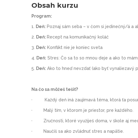
Obsah kurzu
Program:
1.
Deň:
Poznaj sám seba – v čom si jedinečný/á a a
2.
Deň:
Recept na komunikačný koláč
3.
Deň:
Konflikt nie je koniec sveta
4.
Deň:
Stres: Čo sa to so mnou deje a ako to mám
5.
Deň:
Ako to hneď nevzdať (ako byť vynaliezavý p
Na čo sa môžeš tešiť?
·
Každý deň iná zaujímavá téma, ktorá ťa posu
·
Malý tím, v ktorom je priestor, pre každého.
·
Zručnosti, ktoré využiješ doma, v škole aj m
·
Naučíš sa ako zvládnuť stres a napätie.