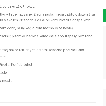
 vo veku 12-15 rokov.
etko v tebe naozaj je. Žiadna nuda, mega zážitok, dozvieš sa
iť v tvojich vzťahoch a.k.a aj pri komunikácii s dospelými:
i fakt dobrý/á (aj keď o tom možno ešte nevieš).
zvládnuť písomky, hádky s kamošmi alebo trapasy bez toho,
ť svoj názor tak, aby ťa ostatní konečne počúvali, ako
ranu.
 živote. Poď do toho!
atok)
vé mesto