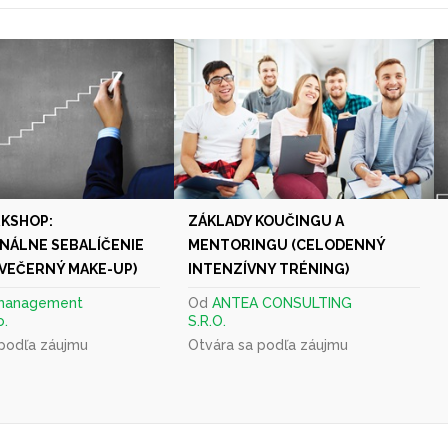
KSHOP:
ZÁKLADY KOUČINGU A
NÁLNE SEBALÍČENIE
MENTORINGU (CELODENNÝ
 VEČERNÝ MAKE-UP)
INTENZÍVNY TRÉNING)
management
Od
ANTEA CONSULTING
o.
S.R.O.
 podľa záujmu
Otvára sa podľa záujmu