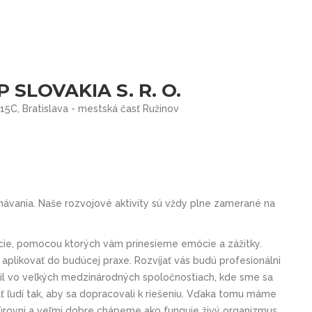
SLOVAKIA S. R. O.
5C, Bratislava - mestská časť Ružinov
znávania. Naše rozvojové aktivity sú vždy plne zamerané na
cie, pomocou ktorých vám prinesieme emócie a zážitky.
plikovať do budúcej praxe. Rozvíjať vás budú profesionálni
bil vo veľkých medzinárodných spoločnostiach, kde sme sa
ať ľudí tak, aby sa dopracovali k riešeniu. Vďaka tomu máme
 úrovni a veľmi dobre chápeme ako funguje živý organizmus,