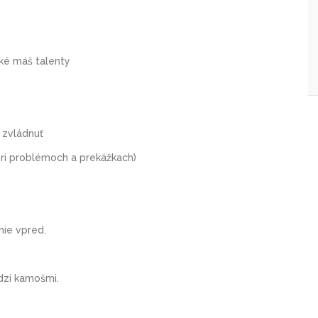
ké máš talenty
 zvládnuť
ri problémoch a prekážkach)
nie vpred.
edzi kamošmi.