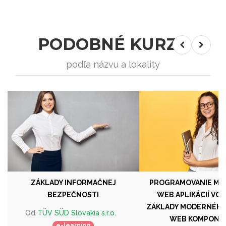
PODOBNÉ KURZY
podľa názvu a lokality
ZÁKLADY INFORMAČNEJ
PROGRAMOVANIE MO
BEZPEČNOSTI
WEB APLIKÁCIÍ VO V
ZÁKLADY MODERNÉHO
Od
TÜV SÜD Slovakia s.r.o.
WEB KOMPONE
e-learning