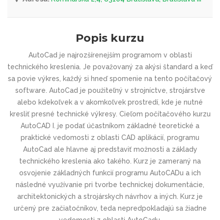
Popis kurzu
AutoCad je najrozšírenejším programom v oblasti
technického kreslenia. Je považovaný za akýsi štandard a keď
sa povie výkres, každý si hneď spomenie na tento počítačový
software. AutoCad je použiteľný v strojníctve, strojárstve
alebo kdekoľvek a v akomkoľvek prostredí, kde je nutné
kresliť presné technické výkresy. Cieľom počítačového kurzu
AutoCAD I. je podať účastníkom základné teoretické a
praktické vedomosti z oblasti CAD aplikácií, programu
AutoCad ale hlavne aj predstaviť možnosti a základy
technického kreslenia ako takého. Kurz je zameraný na
osvojenie základných funkcií programu AutoCADu a ich
následné využívanie pri tvorbe technickej dokumentácie,
architektonických a strojárskych návrhov a iných. Kurz je
určený pre začiatočníkov, teda nepredpokladajú sa žiadne