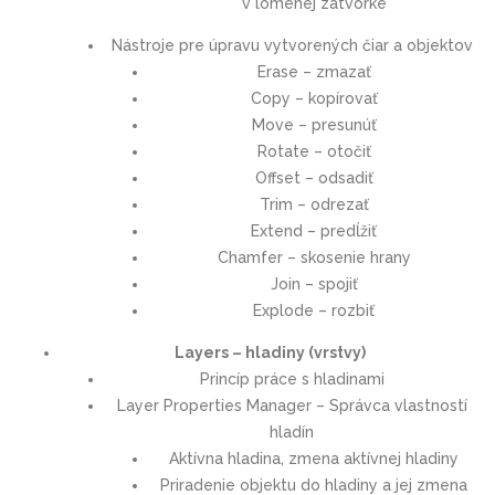
v lomenej zátvorke
Nástroje pre úpravu vytvorených čiar a objektov
Erase – zmazať
Copy – kopírovať
Move – presunúť
Rotate – otočiť
Offset – odsadiť
Trim – odrezať
Extend – predĺžiť
Chamfer – skosenie hrany
Join – spojiť
Explode – rozbiť
Layers – hladiny (vrstvy)
Princíp práce s hladinami
Layer Properties Manager – Správca vlastností
hladín
Aktívna hladina, zmena aktívnej hladiny
Priradenie objektu do hladiny a jej zmena