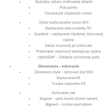
Spôsoby výberu šrafovanej oblasti
Pick points
Všeobecné vlastnosti vrstiev
Výber šrafovacieho vzoru (ŠV)
Nastavenie uhla a mierky ŠV
Gradient – nastavenie farebnej, tónovanej
výplne
Ďalšie možnosti pri šrafovaní
Preberanie vlastností existujúcej výplne
„HatchEdit“ – Editácia vytvorenej šrafy
Dimensions – kótovanie
Dimension style – kótovací štýl (KŠ)
Nastavenia KŠ
Tvorba vlastného KŠ
Kótovanie čiar
Angular – uhol medzi dvomi čiarami
Aligned – rozmer pod uhlom