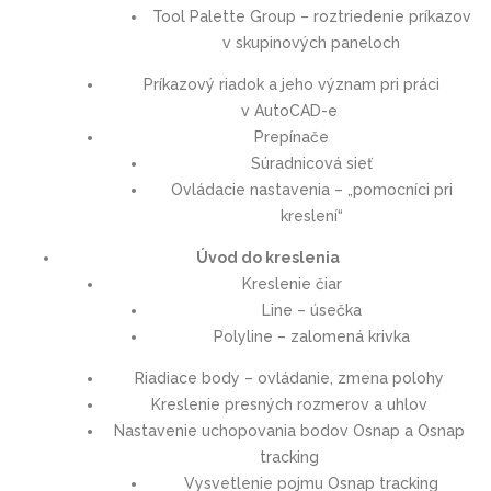
Tool Palette Group – roztriedenie príkazov
v skupinových paneloch
Príkazový riadok a jeho význam pri práci
v AutoCAD-e
Prepínače
Súradnicová sieť
Ovládacie nastavenia – „pomocníci pri
kreslení“
Úvod do kreslenia
Kreslenie čiar
Line – úsečka
Polyline – zalomená krivka
Riadiace body – ovládanie, zmena polohy
Kreslenie presných rozmerov a uhlov
Nastavenie uchopovania bodov Osnap a Osnap
tracking
Vysvetlenie pojmu Osnap tracking