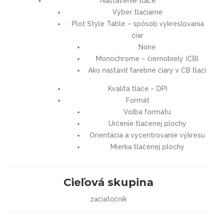
Nastavenie tlače
Výber tlačiarne
Plot Style Table – spôsob vykresľovania
čiar
None
Monochrome – čiernobiely (ČB)
Ako nastaviť farebné čiary v ČB tlači
Kvalita tlače – DPI
Formát
Voľba formátu
Určenie tlačenej plochy
Orientácia a vycentrovanie výkresu
Mierka tlačenej plochy
Cieľová skupina
začiatočník