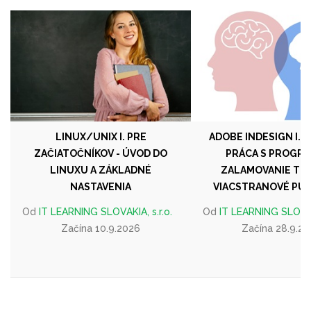
LINUX/UNIX I. PRE
ADOBE INDESIGN I. Z
ZAČIATOČNÍKOV - ÚVOD DO
PRÁCA S PROGR
LINUXU A ZÁKLADNÉ
ZALAMOVANIE TE
NASTAVENIA
VIACSTRANOVÉ PUB
Od
IT LEARNING SLOVAKIA, s.r.o.
Od
IT LEARNING SLOVAKI
Začína 10.9.2026
Začína 28.9.2