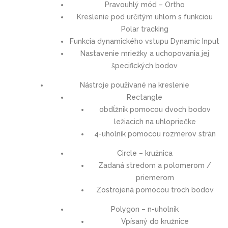
Pravouhlý mód – Ortho
Kreslenie pod určitým uhlom s funkciou
Polar tracking
Funkcia dynamického vstupu Dynamic Input
Nastavenie mriežky a uchopovania jej
špecifických bodov
Nástroje používané na kreslenie
Rectangle
obdĺžnik pomocou dvoch bodov
ležiacich na uhlopriečke
4-uholník pomocou rozmerov strán
Circle – kružnica
Zadaná stredom a polomerom /
priemerom
Zostrojená pomocou troch bodov
Polygon – n-uholník
Vpísaný do kružnice