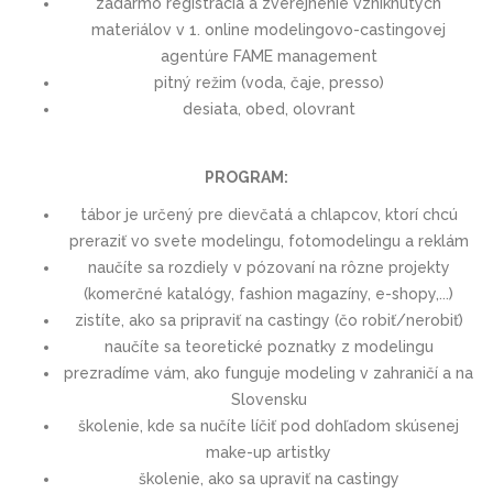
zadarmo registrácia a zverejnenie vzniknutých
materiálov v 1. online modelingovo-castingovej
agentúre FAME management
pitný režim (voda, čaje, presso)
desiata, obed, olovrant
PROGRAM:
tábor je určený pre dievčatá a chlapcov, ktorí chcú
preraziť vo svete modelingu, fotomodelingu a reklám
naučíte sa rozdiely v pózovaní na rôzne projekty
(komerčné katalógy, fashion magazíny, e-shopy,...)
zistíte, ako sa pripraviť na castingy (čo robiť/nerobiť)
naučíte sa teoretické poznatky z modelingu
prezradíme vám, ako funguje modeling v zahraničí a na
Slovensku
školenie, kde sa nučíte líčiť pod dohľadom skúsenej
make-up artistky
školenie, ako sa upraviť na castingy