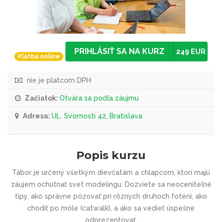
PRIHLÁSIŤ SA NA KURZ
249 EUR
Platba online
nie je platcom DPH
Začiatok:
Otvára sa podľa záujmu
Adresa:
UL. Svornosti 42, Bratislava
Popis kurzu
Tábor je určený všetkým dievčatám a chlapcom, ktorí majú
záujem ochutnať svet modelingu. Dozviete sa neoceniteľné
tipy, ako správne pózovať pri rôznych druhoch fotení, ako
chodiť po móle (catwalk), a ako sa vedieť úspešne
odprezentovať.