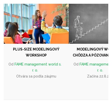
PLUS-SIZE MODELINGOVÝ
MODELINGOVÝ WOR
WORKSHOP
CHÔDZA A PÓZOVANIE 
Od
FAME management world s.
Od
FAME management 
r. o.
r. o.
Otvára sa podľa záujmu
Začína 22.8.20