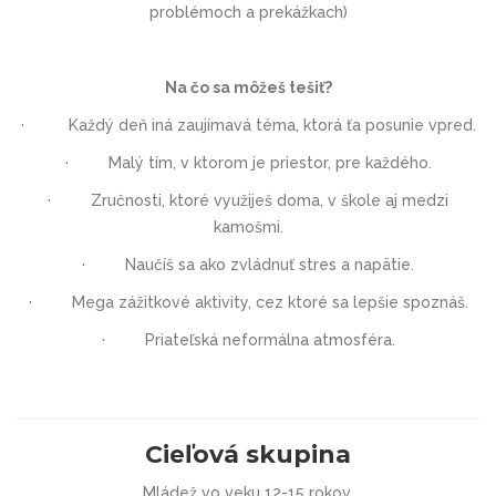
problémoch a prekážkach)
Na čo sa môžeš tešiť?
·
Každý deň iná zaujímavá téma, ktorá ťa posunie vpred.
·
Malý tím, v ktorom je priestor, pre každého.
·
Zručnosti, ktoré využiješ doma, v škole aj medzi
kamošmi.
·
Naučíš sa ako zvládnuť stres a napätie.
· Mega zážitkové aktivity, cez ktoré sa lepšie spoznáš.
·
Priateľská neformálna atmosféra.
Cieľová skupina
Mládež vo veku 12-15 rokov.