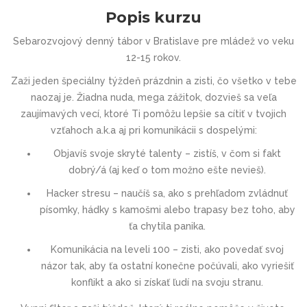
Popis kurzu
Sebarozvojový denný tábor v Bratislave pre mládež vo veku
12-15 rokov.
Zaži jeden špeciálny týždeň prázdnin a zisti, čo všetko v tebe
naozaj je. Žiadna nuda, mega zážitok, dozvieš sa veľa
zaujímavých vecí, ktoré Ti pomôžu lepšie sa cítiť v tvojich
vzťahoch a.k.a aj pri komunikácii s dospelými:
Objavíš svoje skryté talenty – zistíš, v čom si fakt
dobrý/á (aj keď o tom možno ešte nevieš).
Hacker stresu – naučíš sa, ako s prehľadom zvládnuť
písomky, hádky s kamošmi alebo trapasy bez toho, aby
ťa chytila panika.
Komunikácia na leveli 100 – zisti, ako povedať svoj
názor tak, aby ťa ostatní konečne počúvali, ako vyriešiť
konflikt a ako si získať ľudí na svoju stranu.