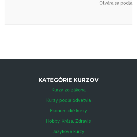
Otvára sa podľa 
KATEGÓRIE KURZOV
Kurzy zo zákona
Kurzy podľa odvetvia
Ekonomické kurzy
Hobby, Krása, Zdravie
Jazykové kurzy