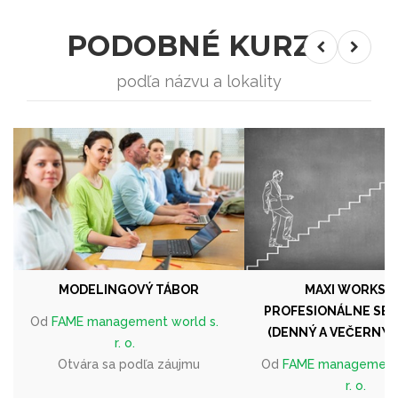
PODOBNÉ KURZY
podľa názvu a lokality
MODELINGOVÝ TÁBOR
MAXI WORKSH
PROFESIONÁLNE SEB
Od
FAME management world s.
(DENNÝ A VEČERNÝ 
r. o.
Otvára sa podľa záujmu
Od
FAME management 
r. o.