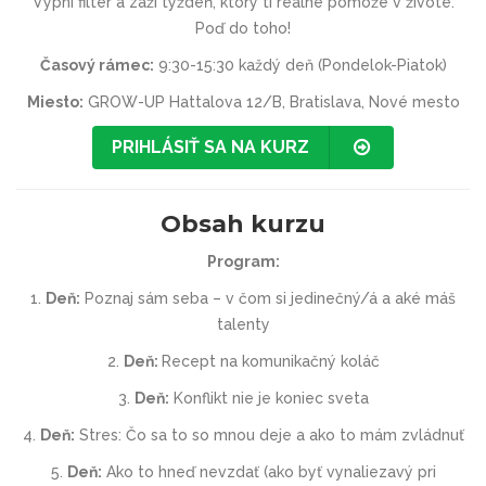
Vypni filter a zaži týždeň, ktorý ti reálne pomôže v živote.
Poď do toho!
Časový rámec:
9:30-15:30 každý deň (Pondelok-Piatok)
Miesto:
GROW-UP Hattalova 12/B, Bratislava, Nové mesto
PRIHLÁSIŤ SA NA KURZ
Obsah kurzu
Program:
1.
Deň:
Poznaj sám seba – v čom si jedinečný/á a aké máš
talenty
2.
Deň:
Recept na komunikačný koláč
3.
Deň:
Konflikt nie je koniec sveta
4.
Deň:
Stres: Čo sa to so mnou deje a ako to mám zvládnuť
5.
Deň:
Ako to hneď nevzdať (ako byť vynaliezavý pri