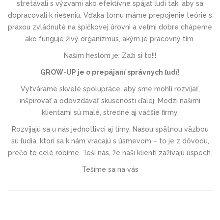
stretávali s výzvami ako efektívne spájať ľudí tak, aby sa
dopracovali k riešeniu. Vďaka tomu máme prepojenie teórie s
praxou zvládnuté na špičkovej úrovni a veľmi dobre chápeme
ako funguje živý organizmus, akým je pracovný tím.
Našim heslom je: Zaži si to!!!
GROW-UP je o prepájaní správnych ľudí!
Vytvárame skvelé spolupráce, aby sme mohli rozvíjať,
inšpirovať a odovzdávať skúsenosti ďalej. Medzi našimi
klientami sú malé, stredné aj väčšie firmy.
Rozvíjajú sa u nás jednotlivci aj tímy. Našou spätnou väzbou
sú ľudia, ktorí sa k nám vracajú s úsmevom – to je z dôvodu,
prečo to celé robíme. Teší nás, že naši klienti zažívajú úspech.
Tešíme sa na vás