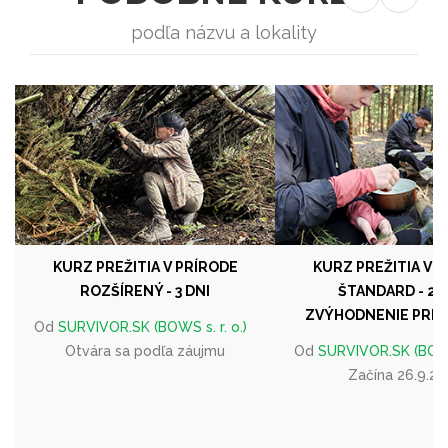
podľa názvu a lokality
KURZ PREŽITIA V PRÍRODE
KURZ PREŽITIA V 
ROZŠÍRENÝ - 3 DNI
ŠTANDARD - 2 D
ZVÝHODNENIE PRE 
Od
SURVIVOR.SK (BOWS s. r. o.)
Otvára sa podľa záujmu
Od
SURVIVOR.SK (BOWS 
Začína 26.9.2