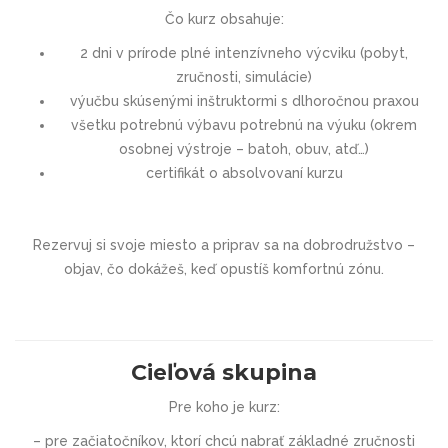
Čo kurz obsahuje:
2 dni v prírode plné intenzívneho výcviku (pobyt,
zručnosti, simulácie)
výučbu skúsenými inštruktormi s dlhoročnou praxou
všetku potrebnú výbavu potrebnú na výuku (okrem
osobnej výstroje – batoh, obuv, atď…)
certifikát o absolvovaní kurzu
Rezervuj si svoje miesto a priprav sa na dobrodružstvo –
objav, čo dokážeš, keď opustíš komfortnú zónu.
Cieľová skupina
Pre koho je kurz:
– pre začiatočníkov, ktorí chcú nabrať základné zručnosti