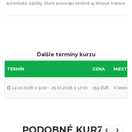
autentické zážitky, ktoré posúvajú osobné aj tímové hranice.
Ďalšie termíny kurzu
TERMÍN
CENA
MIESTO
24.10.2026 o 9:00 - 25.10.2026 o 17:00
159 EUR
V lesnom 
PODOBNÉ KURZY