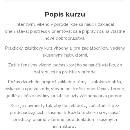
Popis kurzu
Intenzívny víkend v prírode, kde sa naučíš
zakladať
oheň
,
stavať prístrešok
,
orientovať sa
a pripraviť sa na vlastné
nové dobrodružstvá.
Praktický, zážitkový kurz vhodný aj pre začiatočníkov, vedený
skúsenými inštruktormi.
Zaži intenzívny víkend, počas ktorého sa naučíš všetko, čo
potrebuješ na prežitie v prírode.
Počas dvoch dní prejdeš základné témy – založenie ohňa,
získanie a úpravu vody, stavbu prístrešku, orientáciu v teréne,
jedlé a liečivé rastliny, praktické uzly základnú prvú pomoc.
Kurz je navrhnutý tak, aby ho zvládol
aj začiatočník bez
predchádzajúcich skúseností
. Každú techniku si vyskúšaš
prakticky, priamo v teréne, pod dohľadom skúsených
inštruktorov.