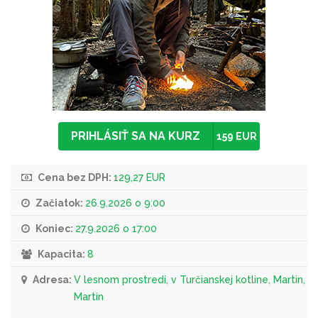
PRIHLÁSIŤ SA NA KURZ
159 EUR
Cena bez DPH:
129,27 EUR
Začiatok:
26.9.2026 o 9:00
Koniec:
27.9.2026 o 17:00
Kapacita:
8
Adresa:
V lesnom prostredí, v Turčianskej kotline, Martin,
Martin