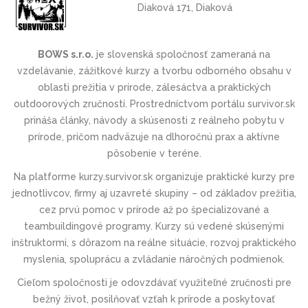
Diaková 171, Diaková
BOWS s.r.o.
je slovenská spoločnosť zameraná na
vzdelávanie, zážitkové kurzy a tvorbu odborného obsahu v
oblasti prežitia v prírode, zálesáctva a praktických
outdoorových zručností. Prostredníctvom portálu survivor.sk
prináša články, návody a skúsenosti z reálneho pobytu v
prírode, pričom nadväzuje na dlhoročnú prax a aktívne
pôsobenie v teréne.
Na platforme kurzy.survivor.sk organizuje praktické kurzy pre
jednotlivcov, firmy aj uzavreté skupiny – od základov prežitia,
cez prvú pomoc v prírode až po špecializované a
teambuildingové programy. Kurzy sú vedené skúsenými
inštruktormi, s dôrazom na reálne situácie, rozvoj praktického
myslenia, spoluprácu a zvládanie náročných podmienok.
Cieľom spoločnosti je odovzdávať využiteľné zručnosti pre
bežný život, posilňovať vzťah k prírode a poskytovať