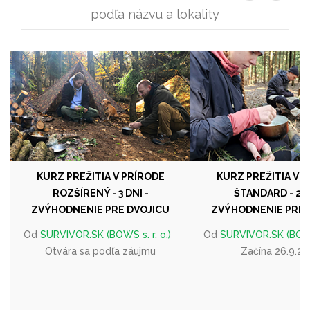
podľa názvu a lokality
KURZ PREŽITIA V PRÍRODE
KURZ PREŽITIA V 
ROZŠÍRENÝ - 3 DNI -
ŠTANDARD - 2 D
ZVÝHODNENIE PRE DVOJICU
ZVÝHODNENIE PRE 
Od
SURVIVOR.SK (BOWS s. r. o.)
Od
SURVIVOR.SK (BOWS 
Otvára sa podľa záujmu
Začína 26.9.2