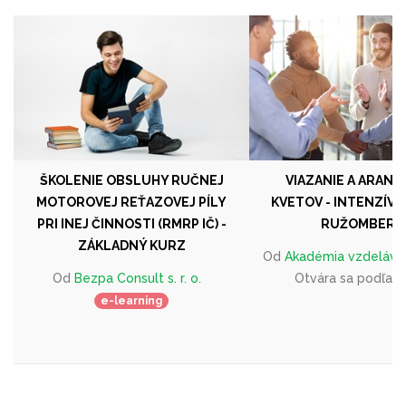
ŠKOLENIE OBSLUHY RUČNEJ
VIAZANIE A ARANŽ
MOTOROVEJ REŤAZOVEJ PÍLY
KVETOV - INTENZÍVN
PRI INEJ ČINNOSTI (RMRP IČ) -
RUŽOMBERK
ZÁKLADNÝ KURZ
Od
Akadémia vzdelávan
Od
Bezpa Consult s. r. o.
Otvára sa podľa 
e-learning