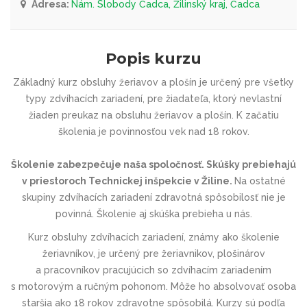
Adresa:
Nám. Slobody Čadca, Žilinský kraj, Čadca
Popis kurzu
Základný kurz obsluhy žeriavov a plošín je určený pre všetky
typy zdvíhacích zariadení, pre žiadateľa, ktorý nevlastní
žiaden preukaz na obsluhu žeriavov a plošín. K začatiu
školenia je povinnosťou vek nad 18 rokov.
Školenie zabezpečuje naša spoločnosť. Skúšky prebiehajú
v priestoroch Technickej inšpekcie v Žiline.
Na ostatné
skupiny zdvíhacích zariadení zdravotná spôsobilosť nie je
povinná. Školenie aj skúška prebieha u nás.
Kurz obsluhy zdvíhacích zariadení, známy ako školenie
žeriavníkov, je určený pre žeriavnikov, plošinárov
a pracovníkov pracujúcich so zdvíhacím zariadením
s motorovým a ručným pohonom. Môže ho absolvovať osoba
staršia ako 18 rokov zdravotne spôsobilá. Kurzy sú podľa