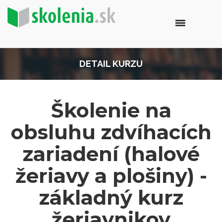
DETAIL KURZU
Školenie na
obsluhu zdvíhacích
zariadení (halové
žeriavy a plošiny) -
základný kurz
žeriavnikov