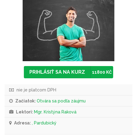
PRIHLÁSIŤ SA NA KURZ
11800 KČ
nie je platcom DPH
Začiatok:
Otvára sa podľa záujmu
Lektori:
Mgr. Kristýna Raková
Adresa:
, Pardubický