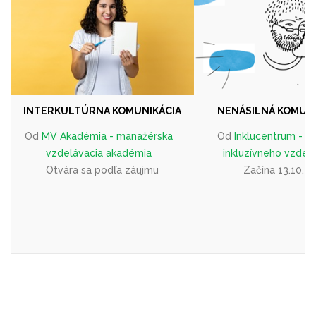
INTERKULTÚRNA KOMUNIKÁCIA
NENÁSILNÁ KOMUNIK
Od
MV Akadémia - manažérska
Od
Inklucentrum - 
vzdelávacia akadémia
inkluzívneho vzdel
Otvára sa podľa záujmu
Začína 13.10.2