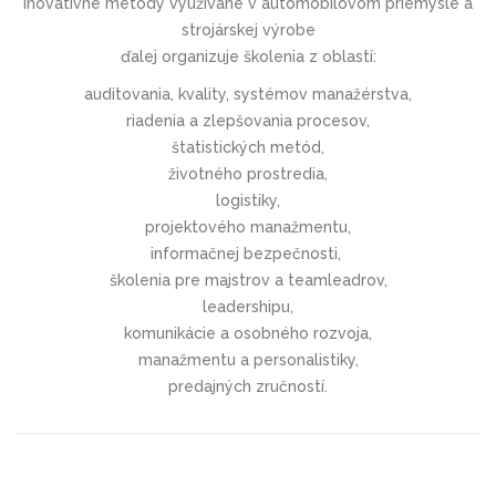
Inovatívne metódy využívané v automobilovom priemysle a
strojárskej výrobe
ďalej organizuje školenia z oblastí:
auditovania, kvality, systémov manažérstva,
riadenia a zlepšovania procesov,
štatistických metód,
životného prostredia,
logistiky,
projektového manažmentu,
informačnej bezpečnosti,
školenia pre majstrov a teamleadrov,
leadershipu,
komunikácie a osobného rozvoja,
manažmentu a personalistiky,
predajných zručností.