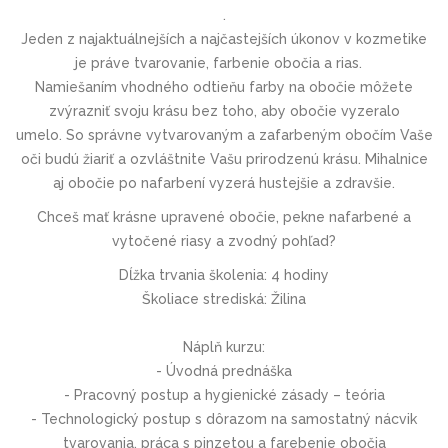
.
Jeden z najaktuálnejších a najčastejších úkonov v kozmetike
je práve tvarovanie, farbenie obočia a rias.
Namiešaním vhodného odtieňu farby na obočie môžete
zvýrazniť svoju krásu bez toho, aby obočie vyzeralo
umelo. So správne vytvarovaným a zafarbeným obočím Vaše
oči budú žiariť a ozvláštnite Vašu prirodzenú krásu. Mihalnice
aj obočie po nafarbení vyzerá hustejšie a zdravšie.
Chceš mať krásne upravené obočie, pekne nafarbené a
vytočené riasy a zvodný pohľad?
Dĺžka trvania školenia:
4 hodiny
Školiace strediská:
Žilina
Náplň kurzu:
- Úvodná prednáška
- Pracovný postup a hygienické zásady – teória
- Technologický postup s dôrazom na samostatný nácvik
tvarovania, práca s pinzetou a farebenie obočia