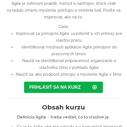
Agile je súhrnom praktík, metód a nástrojov, ktoré však
vyžadujú zmenu myslenia, prístupu a vedenia ľudí. Poďte sa
inšpirovať, ako na to.
Ciele:
Inšpirovať sa princípmi Agile, uvedomiť si ich prínosy pre
vlastnú prácu.
Identifikovať možnosti aplikácie Agile princípov do
pracovných tímov.
Naučiť sa identifikovať pripravenosť organizácie a
vlastného tímu z pohľadu Agile.
Naučiť sa, ako podporiť princípy a myslenie Agile v tíme.
PRIHLÁSIŤ SA NA KURZ
Obsah kurzu
Definícia Agile
–
treba vedieť, čo to vlastne je.
Čo je to Agile, aké má výhody a v čom môže inšpirovať