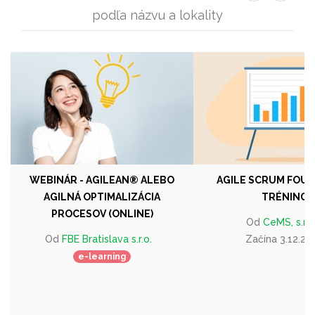
podľa názvu a lokality
WEBINÁR - AGILEAN® ALEBO
AGILE SCRUM FOU
AGILNÁ OPTIMALIZÁCIA
TRÉNING
PROCESOV (ONLINE)
Od
CeMS, s.r.o
Od
FBE Bratislava s.r.o.
Začína 3.12.20
e-learning