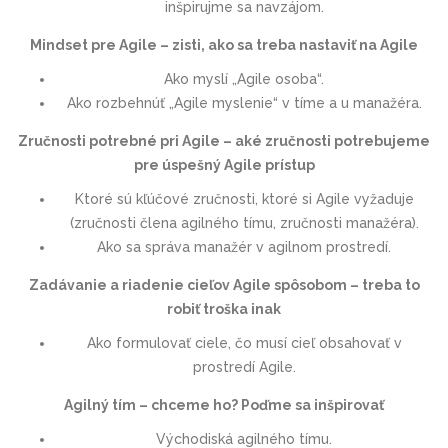
inšpirujme sa navzájom.
Mindset pre Agile – zisti, ako sa treba nastaviť na Agile
Ako myslí „Agile osoba“.
Ako rozbehnúť „Agile myslenie“ v tíme a u manažéra.
Zručnosti potrebné pri Agile – aké zručnosti potrebujeme
pre úspešný Agile prístup
Ktoré sú kľúčové zručnosti, ktoré si Agile vyžaduje
(zručnosti člena agilného tímu, zručnosti manažéra).
Ako sa správa manažér v agilnom prostredí.
Zadávanie a riadenie cieľov Agile spôsobom – treba to
robiť troška inak
Ako formulovať ciele, čo musí cieľ obsahovať v
prostredí Agile.
Agilný tím – chceme ho? Poďme sa inšpirovať
Východiská agilného tímu.