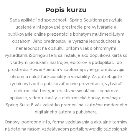
Popis kurzu
Sada aplikácií od spoločnosti iSpring Solutions poskytuje
ucelené a integrované prostredie pre vytváranie a
publikovanie online prezentáci s bohatým multimediálnym
obsahom. Jeho prednosťou je výrazná jednoduchosť a
nenáročnosť na obsluhu, pritom však s ohromnými
výsledkami. iSpringSuite 8 sa inštaluje ako doplnková karta so
všetkými ponukami nástrojov, editorov a podaplikácií do
prostredia PowerPointu a v spoločnej synergii predstavujú
ohromnú nálož funkcionality a variability. Ak potrebujete
rýchlo vytvoriť a publikovať online prezentácie, vytvárať
elektronické testy, interaktívne simulácie, scenárové
aplikácie, videotutoriály a elektronické booky, neváhajte!
iSpring Suite 8 vás zakrátko premení na skutočne moderného
digitálneho autora a publishera,
Osnovy, podrobné info, formy vzdelávania a aktuálne termíny
nájdete na našom vzdelávacom portáli: www.digitaldesign.sk