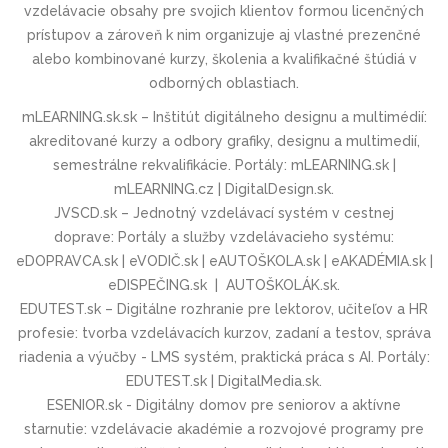
vzdelávacie obsahy pre svojich klientov formou licenčných
prístupov a zároveň k nim organizuje aj vlastné prezenčné
alebo kombinované kurzy, školenia a kvalifikačné štúdiá v
odborných oblastiach.
mLEARNING.sk.sk – Inštitút digitálneho designu a multimédií:
akreditované kurzy a odbory grafiky, designu a multimedií,
semestrálne rekvalifikácie. Portály: mLEARNING.sk |
mLEARNING.cz | DigitalDesign.sk.
JVSCD.sk – Jednotný vzdelávací systém v cestnej
doprave: Portály a služby vzdelávacieho systému:
eDOPRAVCA.sk | eVODIČ.sk | eAUTOŠKOLA.sk | eAKADÉMIA.sk |
eDISPEČING.sk | AUTOŠKOLÁK.sk.
EDUTEST.sk – Digitálne rozhranie pre lektorov, učiteľov a HR
profesie: tvorba vzdelávacích kurzov, zadaní a testov, správa
riadenia a výučby - LMS systém, praktická práca s AI. Portály:
EDUTEST.sk | DigitalMedia.sk.
ESENIOR.sk - Digitálny domov pre seniorov a aktívne
starnutie: vzdelávacie akadémie a rozvojové programy pre