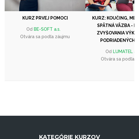
KURZ PRVEJ POMOCI
KURZ: KOUČING, MEN
SPÄTNÁ VÄZBA - N
Od
BE-SOFT a.s.
ZVYŠOVANIA VÝKO
Otvára sa podľa záujmu
PODRIADENÝCH A
Od
LUMATEL s.r.
Otvára sa podľa 
KATEGÓRIE KURZOV