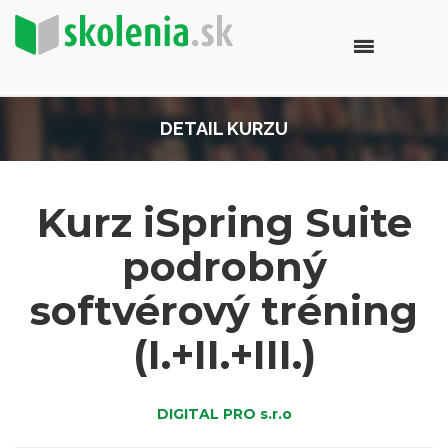
DETAIL KURZU
Kurz iSpring Suite
podrobný
softvérový tréning
(I.+II.+III.)
DIGITAL PRO s.r.o