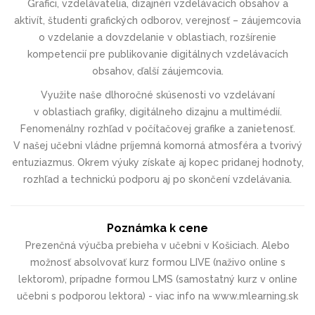
Grafici, vzdelávatelia, dizajnéri vzdelávacích obsahov a
aktivít, študenti grafických odborov, verejnosť – záujemcovia
o vzdelanie a dovzdelanie v oblastiach, rozšírenie
kompetencií pre publikovanie digitálnych vzdelávacích
obsahov, ďalší záujemcovia.
Využite naše dlhoročné skúsenosti vo vzdelávaní
v oblastiach grafiky, digitálneho dizajnu a multimédií.
Fenomenálny rozhľad v počítačovej grafike a zanietenosť.
V našej učebni vládne príjemná komorná atmosféra a tvorivý
entuziazmus. Okrem výuky získate aj kopec pridanej hodnoty,
rozhľad a technickú podporu aj po skončení vzdelávania.
Poznámka k cene
Prezenčná výučba prebieha v učebni v Košiciach. Alebo
možnosť absolvovať kurz formou LIVE (naživo online s
lektorom), prípadne formou LMS (samostatný kurz v online
učebni s podporou lektora) - viac info na www.mlearning.sk