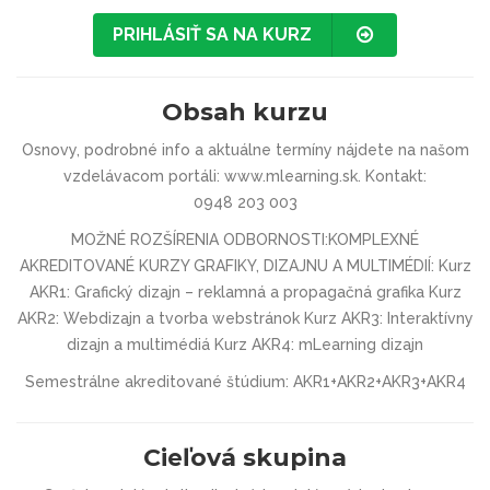
PRIHLÁSIŤ SA NA KURZ
Obsah kurzu
Osnovy, podrobné info a aktuálne termíny nájdete na našom
vzdelávacom portáli: www.mlearning.sk. Kontakt:
0948 203 003
MOŽNÉ ROZŠÍRENIA ODBORNOSTI:KOM­PLEXNÉ
AKREDITOVANÉ KURZY GRAFIKY, DIZAJNU A MULTIMÉDIÍ: Kurz
AKR1: Grafický dizajn – reklamná a propagačná grafika Kurz
AKR2: Webdizajn a tvorba webstránok Kurz AKR3: Interaktívny
dizajn a multimédiá Kurz AKR4: mLearning dizajn
Semestrálne akreditované štúdium: AKR1+AKR2+AKR3+AKR4
Cieľová skupina