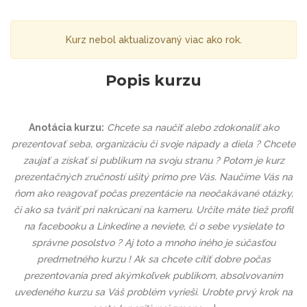
Kurz nebol aktualizovaný viac ako rok.
Popis kurzu
Anotácia kurzu:
Chcete sa naučiť alebo zdokonaliť ako
prezentovať seba, organizáciu či svoje nápady a diela ? Chcete
zaujať a získať si publikum na svoju stranu ? Potom je kurz
prezentačných zručností ušitý primo pre Vás. Naučíme Vás na
ňom ako reagovať počas prezentácie na neočakávané otázky,
či ako sa tváriť pri nakrúcaní na kameru. Určite máte tiež profil
na facebooku a Linkedine a neviete, či o sebe vysielate to
správne posolstvo ? Aj toto a mnoho iného je súčasťou
predmetného kurzu ! Ak sa chcete cítiť dobre počas
prezentovania pred akýmkoľvek publikom, absolvovaním
uvedeného kurzu sa Váš problém vyrieši. Urobte prvý krok na