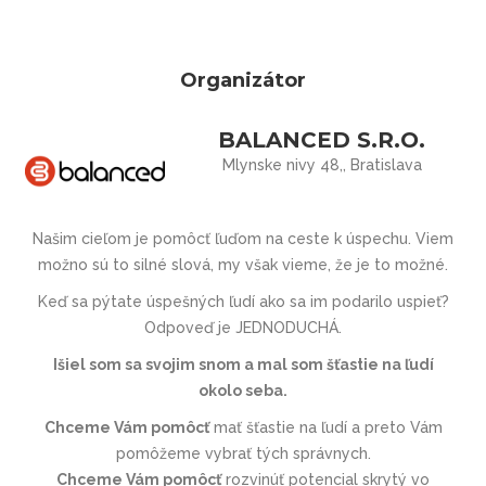
Organizátor
BALANCED S.R.O.
Mlynske nivy 48,, Bratislava
Našim cieľom je pomôcť ľuďom na ceste k úspechu. Viem
možno sú to silné slová, my však vieme, že je to možné.
Keď sa pýtate úspešných ľudí ako sa im podarilo uspieť?
Odpoveď je JEDNODUCHÁ.
Išiel som sa svojim snom a mal som šťastie na ľudí
okolo seba.
Chceme Vám pomôcť
mať šťastie na ľudí a preto Vám
pomôžeme vybrať tých správnych.
Chceme Vám pomôcť
rozvinúť potencial skrytý vo