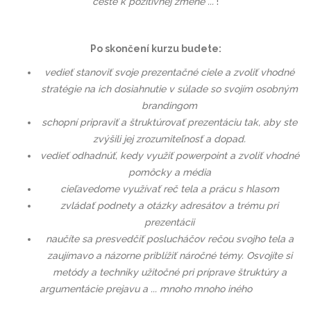
ceste k pozitívnej zmene ...
!
Po skončení kurzu budete:
vedieť stanoviť svoje prezentačné ciele a zvoliť vhodné
stratégie na ich dosiahnutie v súlade so svojím osobným
brandingom
schopní pripraviť a štruktúrovať prezentáciu tak, aby ste
zvýšili jej zrozumiteľnosť a dopad.
vedieť odhadnúť, kedy využiť powerpoint a zvoliť vhodné
pomôcky a média
cieľavedome využívať reč tela a prácu s hlasom
zvládať podnety a otázky adresátov a trému pri
prezentácii
naučíte sa presvedčiť poslucháčov rečou svojho tela a
zaujímavo a názorne priblížiť náročné témy. Osvojíte si
metódy a techniky užitočné pri príprave štruktúry a
argumentácie prejavu a ... mnoho mnoho iného