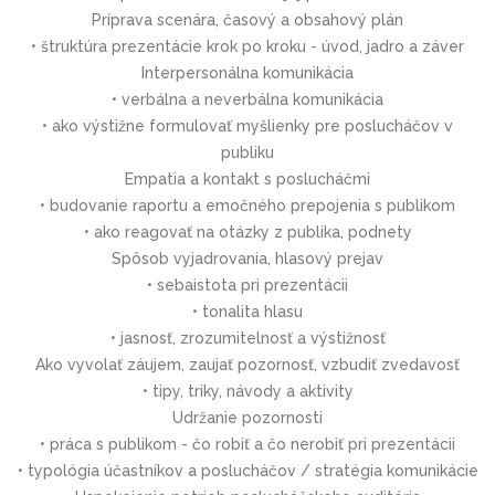
Príprava scenára, časový a obsahový plán
• štruktúra prezentácie krok po kroku - úvod, jadro a záver
Interpersonálna komunikácia
• verbálna a neverbálna komunikácia
• ako výstižne formulovať myšlienky pre poslucháčov v
publiku
Empatia a kontakt s poslucháčmi
• budovanie raportu a emočného prepojenia s publikom
• ako reagovať na otázky z publika, podnety
Spôsob vyjadrovania, hlasový prejav
• sebaistota pri prezentácii
• tonalita hlasu
• jasnosť, zrozumitelnosť a výstižnosť
Ako vyvolať záujem, zaujať pozornosť, vzbudiť zvedavosť
• tipy, triky, návody a aktivity
Udržanie pozornosti
• práca s publikom - čo robiť a čo nerobiť pri prezentácii
• typológia účastníkov a poslucháčov / stratégia komunikácie