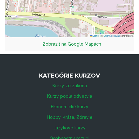
Leaflet
|
©
OpenStreetMap
contributors
Zobraziť na Google Mapách
KATEGÓRIE KURZOV
Kurzy zo zákona
Kurzy podľa odvetvia
Ekonomické kurzy
Hobby, Krása, Zdravie
Jazykové kurzy
Osobnostný rozvoj