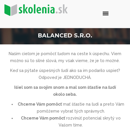
BALANCED S.R.O.
Našim cieľom je pomôcť ľuďom na ceste k úspechu. Viem
možno sú to silné slová, my však vieme, že je to možné.
Keď sa pýtate úspešných ľudí ako sa im podarilo uspieť?
Odpoveď je JEDNODUCHÁ.
Išiel som sa svojim snom a mal som šťastie na ľudí
okolo seba.
Chceme Vám pomôcť
mať šťastie na ľudí a preto Vám
pomôžeme vybrať tých správnych.
Chceme Vám pomôcť
rozvinúť potencial skrytý vo
Vašom tíme.