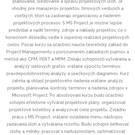
plánovanie, sledovanie a správu projektových úloh. Je
vhodný pre manažérov projektov, tímových vedúcich a
všetkých, ktorí sa zaoberajú organizáciou a riadením
projektových procesov. S MS Project je možné lepšie
predvídať a riadiť termíny, zdroje a náklady projektov, čo v
konečnom dôsledku vedie k úspešnej realizácii projektových
cieľov. Počas kurzu sa účastníci naučia teoretický základ do
Project Managementu s porozumením základných pojmov a
metód ako CPM, PERT a MPM. Získajú schopnosti vytvárania a
analýzy sieťových grafov, vrátane výpočtu termínov,
pravdepodobnostnej analýzy a úsečkových diagramov. Kurz
zahŕňa aj oblasť projektového riadenia vrátane analýzy
projektu, plánovania, kontroly termínov a riadenia zdrojov v
Microsoft Project. Po absolvovaní kurzu budú účastníci
schopní efektívne vytvárať projektové plány, organizovať
projektové kolektívy a analyzovať ciele projektu. Zvládnu
prácu s MS Project, vrátane ovládania menu, nástrojov,
zadávania úloh a vytvárania rozvrhu. Budú schopní definovať
úlohy a míľniky, pracovať s nadväznosťami, optimalizovať