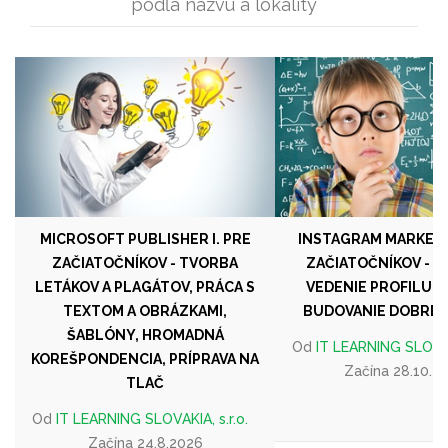
podľa názvu a lokality
MICROSOFT PUBLISHER I. PRE
INSTAGRAM MARKETIN
ZAČIATOČNÍKOV - TVORBA
ZAČIATOČNÍKOV - T
LETÁKOV A PLAGÁTOV, PRÁCA S
VEDENIE PROFILU, 
TEXTOM A OBRÁZKAMI,
BUDOVANIE DOBREJ
ŠABLÓNY, HROMADNÁ
Od
IT LEARNING SLOVAKI
KOREŠPONDENCIA, PRÍPRAVA NA
Začína 28.10.2
TLAČ
Od
IT LEARNING SLOVAKIA, s.r.o.
Začína 24.8.2026