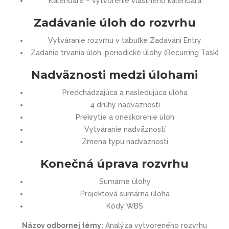
Kalendáre – vytvorenie vlastného kalendára
Zadávanie úloh do rozvrhu
Vytváranie rozvrhu v tabuľke Zadávání Entry
Zadanie trvania úloh, periodické úlohy (Recurring Task)
Nadväznosti medzi úlohami
Predchádzajúca a nasledujúca úloha
4 druhy nadväzností
Prekrytie a oneskorenie úloh
Vytváranie nadväzností
Zmena typu nadväznosti
Konečná úprava rozvrhu
Sumárne úlohy
Projektová sumárna úloha
Kódy WBS
Názov odbornej témy:
Analýza vytvoreného rozvrhu