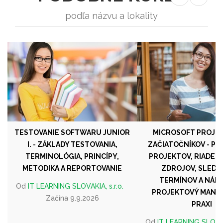
podľa názvu a lokality
TESTOVANIE SOFTWARU JUNIOR
MICROSOFT PROJECT
I. - ZÁKLADY TESTOVANIA,
ZAČIATOČNÍKOV - PL
TERMINOLÓGIA, PRINCÍPY,
PROJEKTOV, RIADENI
METODIKA A REPORTOVANIE
ZDROJOV, SLEDO
TERMÍNOV A NÁKL
Od
IT LEARNING SLOVAKIA, s.r.o.
PROJEKTOVÝ MANA
Začína 9.9.2026
PRAXI
Od
IT LEARNING SLOVAKI