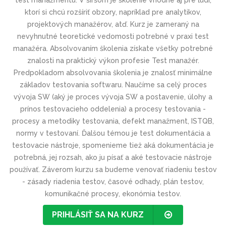
test manažmentu. V širšom je školenie vhodné aj pre ľudí,
ktorí si chcú rozšíriť obzory, napríklad pre analytikov,
projektových manažérov, atď. Kurz je zameraný na
nevyhnutné teoretické vedomosti potrebné v praxi test
manažéra. Absolvovaním školenia získate všetky potrebné
znalosti na praktický výkon profesie Test manažér.
Predpokladom absolvovania školenia je znalosť minimálne
základov testovania softwaru. Naučíme sa celý proces
vývoja SW (aký je proces vývoja SW a postavenie, úlohy a
prínos testovacieho oddelenia) a procesy testovania -
procesy a metodiky testovania, defekt manažment, ISTQB,
normy v testovaní. Ďalšou témou je test dokumentácia a
testovacie nástroje, spomenieme tiež aká dokumentácia je
potrebná, jej rozsah, ako ju písať a aké testovacie nástroje
používať. Záverom kurzu sa budeme venovať riadeniu testov
- zásady riadenia testov, časové odhady, plán testov,
komunikačné procesy, ekonómia testov.
PRIHLÁSIŤ SA NA KURZ