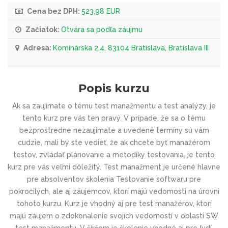
Cena bez DPH:
523,98 EUR
Začiatok:
Otvára sa podľa záujmu
Adresa:
Kominárska 2,4, 83104 Bratislava, Bratislava III
Popis kurzu
Ak sa zaujímate o tému test manažmentu a test analýzy, je
tento kurz pre vás ten pravý. V prípade, že sa o tému
bezprostredne nezaujímate a uvedené termíny sú vám
cudzie, mali by ste vedieť, že ak chcete byť manažérom
testov, zvládať plánovanie a metodiky testovania, je tento
kurz pre vás veľmi dôležitý. Test manažment je určené hlavne
pre absolventov školenia Testovanie softwaru pre
pokročilých, ale aj záujemcov, ktorí majú vedomosti na úrovni
tohoto kurzu. Kurz je vhodný aj pre test manažérov, ktorí
majú záujem o zdokonalenie svojich vedomostí v oblasti SW