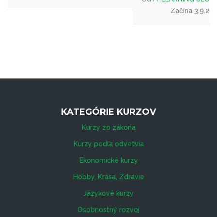
Začína 3.9.20
KATEGÓRIE KURZOV
Kurzy zo zákona
Kurzy podľa odvetvia
Ekonomické kurzy
Hobby, Krása, Zdravie
Jazykové kurzy
Osobnostný rozvoj