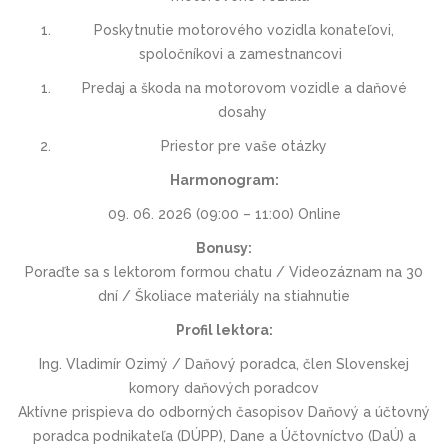
Poskytnutie motorového vozidla konateľovi,
spoločníkovi a zamestnancovi
Predaj a škoda na motorovom vozidle a daňové
dosahy
Priestor pre vaše otázky
Harmonogram:
09. 06. 2026 (09:00 – 11:00) Online
Bonusy:
Poraďte sa s lektorom formou chatu / Videozáznam na 30
dní / Školiace materiály na stiahnutie
Profil lektora:
Ing. Vladimír Ozimý
/ Daňový poradca, člen Slovenskej
komory daňových poradcov
Aktívne prispieva do odborných časopisov Daňový a účtovný
poradca podnikateľa (DÚPP), Dane a Účtovníctvo (DaÚ) a