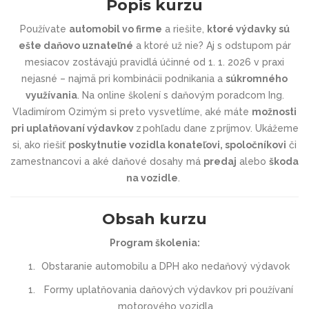
Popis kurzu
Používate
automobil vo firme
a riešite,
ktoré výdavky sú
ešte daňovo uznateľné
a ktoré už nie? Aj s odstupom pár
mesiacov zostávajú pravidlá účinné od 1. 1. 2026 v praxi
nejasné – najmä pri kombinácii podnikania a
súkromného
využívania
. Na online školení s daňovým poradcom Ing.
Vladimírom Ozimým si preto vysvetlíme, aké máte
možnosti
pri uplatňovaní výdavkov
z pohľadu dane z príjmov. Ukážeme
si, ako riešiť
poskytnutie vozidla konateľovi
,
spoločníkovi
či
zamestnancovi a aké daňové dosahy má
predaj
alebo
škoda
na vozidle
.
Obsah kurzu
Program školenia:
Obstaranie automobilu a DPH ako nedaňový výdavok
Formy uplatňovania daňových výdavkov pri používaní
motorového vozidla