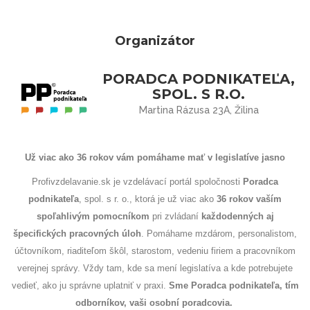
Organizátor
PORADCA PODNIKATEĽA,
SPOL. S R.O.
Martina Rázusa 23A, Žilina
Už viac ako 36 rokov vám pomáhame mať v legislatíve jasno
Profivzdelavanie.sk je vzdelávací portál spoločnosti
Poradca
podnikateľa
, spol. s r. o., ktorá je už viac ako
36 rokov
vaším
spoľahlivým pomocníkom
pri zvládaní
každodenných aj
špecifických pracovných úloh
. Pomáhame mzdárom, personalistom,
účtovníkom, riaditeľom škôl, starostom, vedeniu firiem a pracovníkom
verejnej správy. Vždy tam, kde sa mení legislatíva a kde potrebujete
vedieť, ako ju správne uplatniť v praxi.
Sme Poradca podnikateľa, tím
odborníkov, vaši osobní poradcovia.