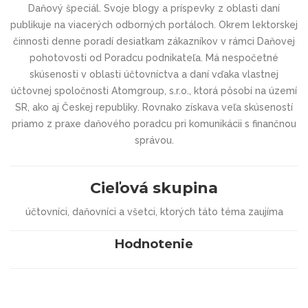
Daňový špeciál. Svoje blogy a príspevky z oblasti daní
publikuje na viacerých odborných portáloch. Okrem lektorskej
činnosti denne poradí desiatkam zákazníkov v rámci Daňovej
pohotovosti od Poradcu podnikateľa. Má nespočetné
skúsenosti v oblasti účtovníctva a daní vďaka vlastnej
účtovnej spoločnosti Atomgroup, s.r.o., ktorá pôsobí na území
SR, ako aj Českej republiky. Rovnako získava veľa skúseností
priamo z praxe daňového poradcu pri komunikácii s finančnou
správou.
Cieľová skupina
účtovníci, daňovníci a všetci, ktorých táto téma zaujíma
Hodnotenie