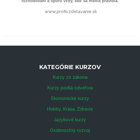
rozhodovaní a oporu vždy, keď sa menia pravidlá.
www.profivzdelavanie.sk
KATEGÓRIE KURZOV
Kurzy zo zákona
Kurzy podľa odvetvia
Ekonomické kurzy
Hobby, Krása, Zdravie
Jazykové kurzy
Osobnostný rozvoj