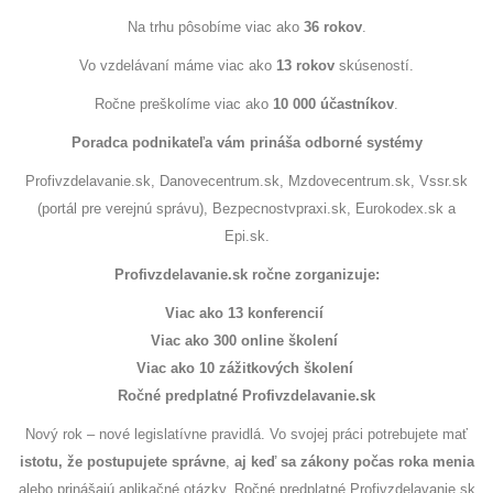
Na trhu pôsobíme viac ako
36 rokov
.
Vo vzdelávaní máme viac ako
13 rokov
skúseností.
Ročne preškolíme viac ako
10 000 účastníkov
.
Poradca podnikateľa vám prináša odborné systémy
Profivzdelavanie.sk, Danovecentrum.sk, Mzdovecentrum.sk, Vssr.sk
(portál pre verejnú správu), Bezpecnostvpraxi.sk, Eurokodex.sk a
Epi.sk.
Profivzdelavanie.sk ročne zorganizuje:
Viac ako 13 konferencií
Viac ako 300 online školení
Viac ako 10 zážitkových školení
Ročné predplatné Profivzdelavanie.sk
Nový rok – nové legislatívne pravidlá. Vo svojej práci potrebujete mať
istotu, že postupujete správne
,
aj keď sa zákony počas roka menia
alebo prinášajú aplikačné otázky. Ročné predplatné Profivzdelavanie.sk