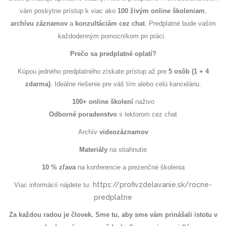
vám poskytne prístup k viac ako
100 živým online školeniam
,
archívu záznamov
a
konzultáciám cez chat
. Predplatné bude vašim
každodenným pomocníkom pri práci.
Prečo sa predplatné oplatí?
Kúpou jedného predplatného získate prístup až pre
5 osôb (1 + 4
zdarma)
. Ideálne riešenie pre váš tím alebo celú kanceláriu.
100+ online školení
naživo
Odborné poradenstvo
s lektorom cez chat
Archív
videozáznamov
Materiály
na stiahnutie
10 % zľava
na konferencie a prezenčné školenia
https://profivzdelavanie.sk/rocne-
Viac informácií nájdete tu:
predplatne
Za každou radou je človek. Sme tu, aby sme vám prinášali istotu v