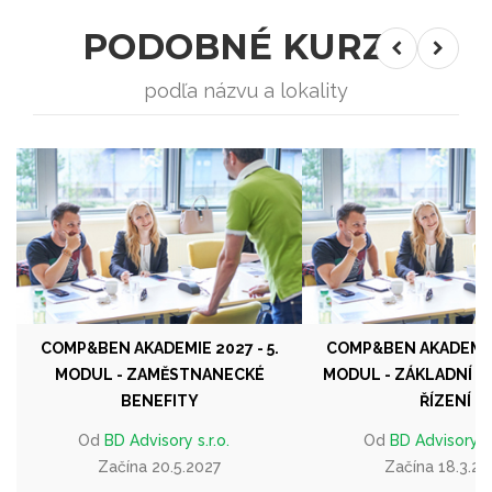
PODOBNÉ KURZY
podľa názvu a lokality
COMP&BEN AKADEMIE 2027 - 5.
COMP&BEN AKADEMIE 
MODUL - ZAMĚSTNANECKÉ
MODUL - ZÁKLADNÍ MZ
BENEFITY
ŘÍZENÍ
Od
BD Advisory s.r.o.
Od
BD Advisory s.
Začína 20.5.2027
Začína 18.3.20