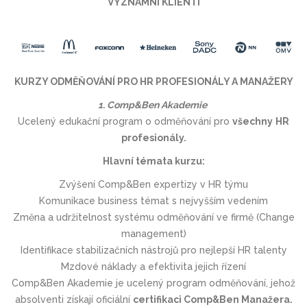
VÝZNAMNÍ KLIENTI
KURZY ODMĚŇOVÁNÍ PRO HR PROFESIONÁLY A MANAŽERY
1. Comp&Ben Akademie
Ucelený edukační program o odměňování pro
všechny
HR
profesionály.
Hlavní témata kurzu:
Zvýšení Comp&Ben expertizy v HR týmu
Komunikace business témat s nejvyšším vedením
Změna a udržitelnost systému odměňování ve firmě (Change
management)
Identifikace stabilizačních nástrojů pro nejlepší HR talenty
Mzdové náklady a efektivita jejich řízení
Comp&Ben Akademie je ucelený program odměňování, jehož
absolventi získají oficiální
certifikaci Comp&Ben Manažera.