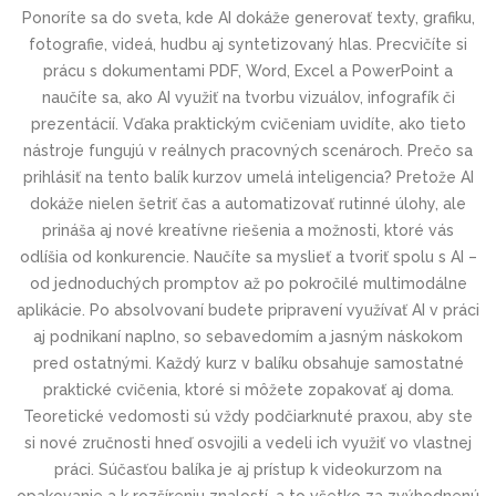
Ponoríte sa do sveta, kde AI dokáže generovať texty, grafiku,
fotografie, videá, hudbu aj syntetizovaný hlas. Precvičíte si
prácu s dokumentami PDF, Word, Excel a PowerPoint a
naučíte sa, ako AI využiť na tvorbu vizuálov, infografík či
prezentácií. Vďaka praktickým cvičeniam uvidíte, ako tieto
nástroje fungujú v reálnych pracovných scenároch. Prečo sa
prihlásiť na tento balík kurzov umelá inteligencia? Pretože AI
dokáže nielen šetriť čas a automatizovať rutinné úlohy, ale
prináša aj nové kreatívne riešenia a možnosti, ktoré vás
odlíšia od konkurencie. Naučíte sa myslieť a tvoriť spolu s AI –
od jednoduchých promptov až po pokročilé multimodálne
aplikácie. Po absolvovaní budete pripravení využívať AI v práci
aj podnikaní naplno, so sebavedomím a jasným náskokom
pred ostatnými. Každý kurz v balíku obsahuje samostatné
praktické cvičenia, ktoré si môžete zopakovať aj doma.
Teoretické vedomosti sú vždy podčiarknuté praxou, aby ste
si nové zručnosti hneď osvojili a vedeli ich využiť vo vlastnej
práci. Súčasťou balíka je aj prístup k videokurzom na