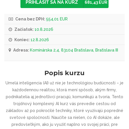
PRIHLÁSIŤ SA NA KURZ
681,43 EUR
Cena bez DPH:
554,01 EUR
Začiatok:
10.8.2026
Koniec:
12.8.2026
Adresa:
Kominárska 2,4, 83104 Bratislava, Bratislava III
Popis kurzu
Umelá inteligencia (AI) už nie je technológiou budúcnosti – je
každodennou realitou, ktorá mení spôsob, akým firmy,
podnikatelia aj jednotlivci pracujú, komunikujú a tvoria. Tento
trojdňový komplexný AI kurz vás prevedie cestou od
základov až po pokročilé techniky, ktoré využívajú popredné
svetové spoločnosti. Naučíte sa nielen, čo AI dokáže, ale
predovšetkým, ako ju využiť naplno vo svojej práci, pre