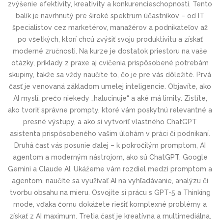
zvýšenie efektivity, kreativity a konkurencieschopnosti. Tento
balík je navrhnutý pre široké spektrum účastníkov – od IT
špecialistov cez marketérov, manažérov a podnikateľov až
po všetkých, ktorí chcú zvýšiť svoju produktivitu a získať
moderné zručnosti. Na kurze je dostatok priestoru na vaše
otázky, príklady z praxe aj cvičenia prispôsobené potrebám
skupiny, takže sa vždy naučíte to, čo je pre vás dôležité. Prvá
časť je venovaná základom umelej inteligencie. Objavíte, ako
AI myslí, prečo niekedy „halucinuje“ a aké má limity. Zistíte,
ako tvoriť správne prompty, ktoré vám poskytnú relevantné a
presné výstupy, a ako si vytvoriť vlastného ChatGPT
asistenta prispôsobeného vašim úlohám v práci či podnikaní.
Druhá časť vás posunie ďalej – k pokročilým promptom, AI
agentom a moderným nástrojom, ako sú ChatGPT, Google
Gemini a Claude AI. Ukážeme vám rozdiel medzi promptom a
agentom, naučíte sa využívať AI na vyhľadávanie, analýzu či
tvorbu obsahu na mieru. Osvojíte si prácu s GPT-5 a Thinking
mode, vďaka čomu dokážete riešiť komplexné problémy a
získať z AI maximum. Tretia časť je kreatívna a multimediálna.