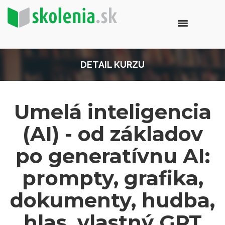
DETAIL KURZU
Umelá inteligencia
(AI) - od základov
po generatívnu AI:
prompty, grafika,
dokumenty, hudba,
hlas, vlastný GPT