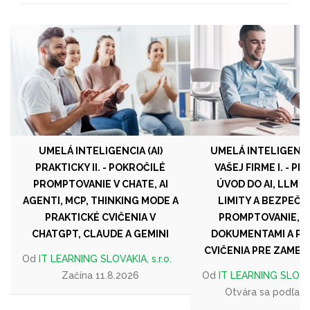
UMELÁ INTELIGENCIA (AI)
UMELÁ INTELIGENCIA
PRAKTICKY II. - POKROČILÉ
VAŠEJ FIRME I. - P
PROMPTOVANIE V CHATE, AI
ÚVOD DO AI, LLM 
AGENTI, MCP, THINKING MODE A
LIMITY A BEZPEČN
PRAKTICKÉ CVIČENIA V
PROMPTOVANIE, P
CHATGPT, CLAUDE A GEMINI
DOKUMENTAMI A PR
CVIČENIA PRE ZAME
Od
IT LEARNING SLOVAKIA, s.r.o.
Začína 11.8.2026
Od
IT LEARNING SLOVAKI
Otvára sa podľa 