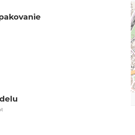
opakovanie
delu
ot