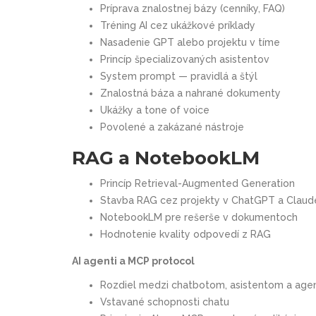
Príprava znalostnej bázy (cenníky, FAQ)
Tréning AI cez ukážkové príklady
Nasadenie GPT alebo projektu v tíme
Princíp špecializovaných asistentov
System prompt — pravidlá a štýl
Znalostná báza a nahrané dokumenty
Ukážky a tone of voice
Povolené a zakázané nástroje
RAG a NotebookLM
Princíp Retrieval-Augmented Generation
Stavba RAG cez projekty v ChatGPT a Claud
NotebookLM pre rešerše v dokumentoch
Hodnotenie kvality odpovedí z RAG
AI agenti a MCP protocol
Rozdiel medzi chatbotom, asistentom a ag
Vstavané schopnosti chatu