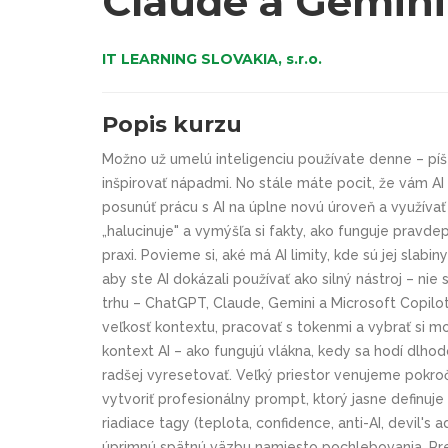
Claude a Gemini
IT LEARNING SLOVAKIA, s.r.o.
Popis kurzu
Možno už umelú inteligenciu používate denne – píš
inšpirovať nápadmi. No stále máte pocit, že vám A
posunúť prácu s AI na úplne novú úroveň a využívať
„halucinuje" a vymýšľa si fakty, ako funguje pra
praxi. Povieme si, aké má AI limity, kde sú jej slab
aby ste AI dokázali používať ako silný nástroj – n
trhu – ChatGPT, Claude, Gemini a Microsoft Copilot
veľkosť kontextu, pracovať s tokenmi a vybrať si 
kontext AI – ako fungujú vlákna, kedy sa hodí dlho
radšej vyresetovať. Veľký priestor venujeme pokro
vytvoriť profesionálny prompt, ktorý jasne definuje
riadiace tagy (teplota, confidence, anti-AI, devil's
úprimnú spätnú väzbu namiesto pochlebovania. Pr