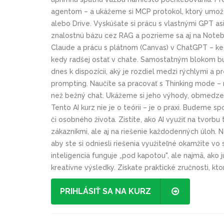
agentom – a ukážeme si MCP protokol, ktorý umožňuj
alebo Drive. Vyskúšate si prácu s vlastnými GPT as
znalostnú bázu cez RAG a pozrieme sa aj na Note
Claude a prácu s plátnom (Canvas) v ChatGPT – kedy
kedy radšej ostať v chate. Samostatným blokom b
dnes k dispozícii, aký je rozdiel medzi rýchlymi 
prompting. Naučíte sa pracovať s Thinking mode – 
než bežný chat. Ukážeme si jeho výhody, obmedzenia
Tento AI kurz nie je o teórii – je o praxi. Budeme sp
či osobného života. Zistíte, ako AI využiť na tvor
zákazníkmi, ale aj na riešenie každodenných úloh. N
aby ste si odniesli riešenia využiteľné okamžite vo 
inteligencia funguje „pod kapotou", ale najmä, ako 
kreatívne výsledky. Získate praktické zručnosti, k
PRIHLÁSIŤ SA NA KURZ