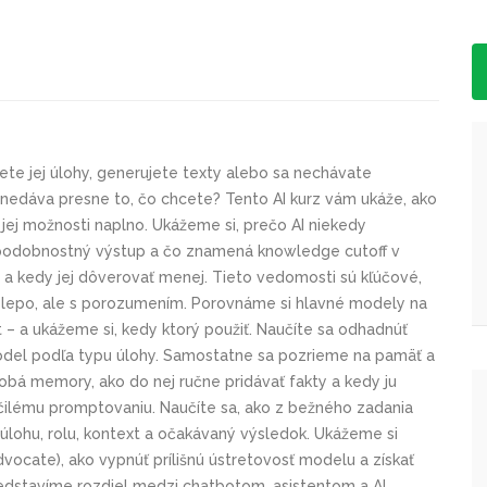
ete jej úlohy, generujete texty alebo sa nechávate
I nedáva presne to, čo chcete? Tento AI kurz vám ukáže, ako
 jej možnosti naplno. Ukážeme si, prečo AI niekedy
vdepodobnostný výstup a čo znamená knowledge cutoff v
iny a kedy jej dôverovať menej. Tieto vedomosti sú kľúčové,
ie slepo, ale s porozumením. Porovnáme si hlavné modely na
 – a ukážeme si, kedy ktorý použiť. Naučíte sa odhadnúť
model podľa typu úlohy. Samostatne sa pozrieme na pamäť a
dobá memory, ako do nej ručne pridávať fakty a kedy ju
čilému promptovaniu. Naučíte sa, ako z bežného zadania
 úlohu, rolu, kontext a očakávaný výsledok. Ukážeme si
 advocate), ako vypnúť prílišnú ústretovosť modelu a získať
edstavíme rozdiel medzi chatbotom, asistentom a AI