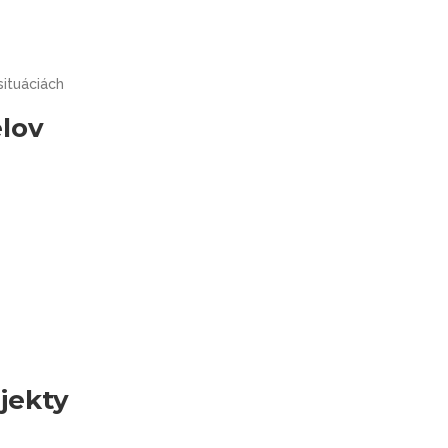
situáciách
lov
jekty