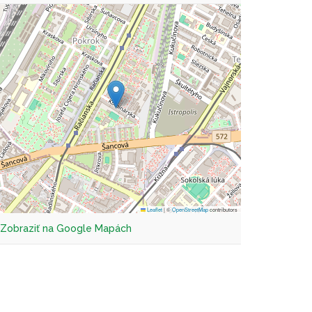
Leaflet
|
©
OpenStreetMap
contributors
Zobraziť na Google Mapách