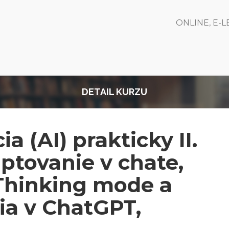
ONLINE, E-
DETAIL KURZU
a (AI) prakticky II.
ptovanie v chate,
 Thinking mode a
ia v ChatGPT,