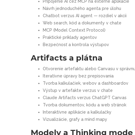
Pripojenie AI cez MCP na externé aplikácie
Návrh jednoduchého agenta pre úlohu
Chatbot verzus AI agent — rozdiel v akcii
Web search, kód a dokumenty v chate
MCP (Model Context Protocol)
Praktické príklady agentov
Bezpečnosť a kontrola výstupov
Artifacts a plátna
Otvorenie artefaktu alebo Canvasu v správnu
Iteratívne úpravy bez prepisovania
Tvorba kalkulačiek, webov a dashboardov
Výstup v artefakte verzus v chate
Claude Artifacts verzus ChatGPT Canvas
Tvorba dokumentov, kódu a web stránok
Interaktívne aplikácie a kalkulačky
Vizualizácie, grafy a mind mapy
Modely a Thinking mode