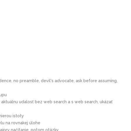
dence, no preamble, devil's advocate, ask before assuming,
tupu
a aktuálnu udalosť bez web search a s web search, ukázať
mierou istoty
lu na rovnakej úlohe
jprv načítanie, potom otázky