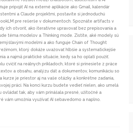
e pripojiť AI na externé aplikácie ako Gmail, kalendár
istentmi a Claude projektmi, postavíte si jednoduchú
bookLM pre rešerše v dokumentoch. Spoznáte artifacts v
 ich otvoriť, ako iteratívne upravovať bez prepisovania a
ude téma modelov a Thinking mode. Zistíte, aké modely sú
a premýšľavými modelmi a ako funguje Chain of Thought
režimom, ktorý dokáže uvažovať hlbšie a systematickejšie
 a najmä praktické situácie, kedy sa ho oplatí použiť.
olu cvičiť na reálnych príkladoch, ktoré si prinesiete z práce
bu textov a obsahu, analýzu dát a dokumentov, komunikáciu so
a kurze je priestor aj na vaše otázky a konkrétne zadania,
svojej práci. Na konci kurzu budete vedieť nielen, ako umelá
ju ovládať tak, aby vám prinášala presné, užitočné a
toré vám umožnia využívať AI sebavedomo a naplno.