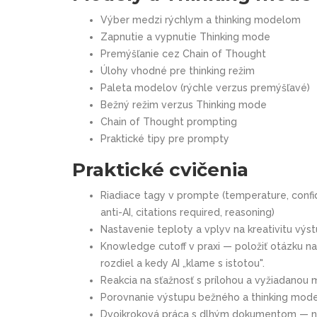
Výber medzi rýchlym a thinking modelom
Zapnutie a vypnutie Thinking mode
Premýšľanie cez Chain of Thought
Úlohy vhodné pre thinking režim
Paleta modelov (rýchle verzus premýšľavé)
Bežný režim verzus Thinking mode
Chain of Thought prompting
Praktické tipy pre prompty
Praktické cvičenia
Riadiace tagy v prompte (temperature, confi
anti-AI, citations required, reasoning)
Nastavenie teploty a vplyv na kreativitu výs
Knowledge cutoff v praxi — položiť otázku n
rozdiel a kedy AI „klame s istotou".
Reakcia na sťažnosť s prílohou a vyžiadanou 
Porovnanie výstupu bežného a thinking mode
Dvojkroková práca s dlhým dokumentom — na