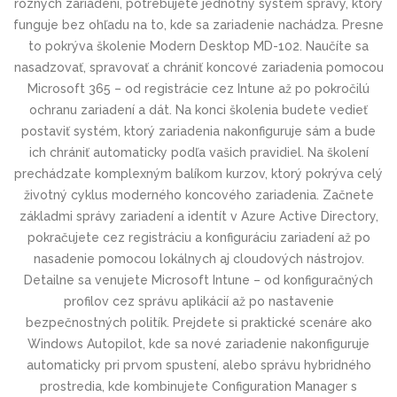
rôznych zariadení, potrebujete jednotný systém správy, ktorý
funguje bez ohľadu na to, kde sa zariadenie nachádza. Presne
to pokrýva školenie Modern Desktop MD-102. Naučíte sa
nasadzovať, spravovať a chrániť koncové zariadenia pomocou
Microsoft 365 – od registrácie cez Intune až po pokročilú
ochranu zariadení a dát. Na konci školenia budete vedieť
postaviť systém, ktorý zariadenia nakonfiguruje sám a bude
ich chrániť automaticky podľa vašich pravidiel. Na školení
prechádzate komplexným balíkom kurzov, ktorý pokrýva celý
životný cyklus moderného koncového zariadenia. Začnete
základmi správy zariadení a identít v Azure Active Directory,
pokračujete cez registráciu a konfiguráciu zariadení až po
nasadenie pomocou lokálnych aj cloudových nástrojov.
Detailne sa venujete Microsoft Intune – od konfiguračných
profilov cez správu aplikácií až po nastavenie
bezpečnostných politík. Prejdete si praktické scenáre ako
Windows Autopilot, kde sa nové zariadenie nakonfiguruje
automaticky pri prvom spustení, alebo správu hybridného
prostredia, kde kombinujete Configuration Manager s