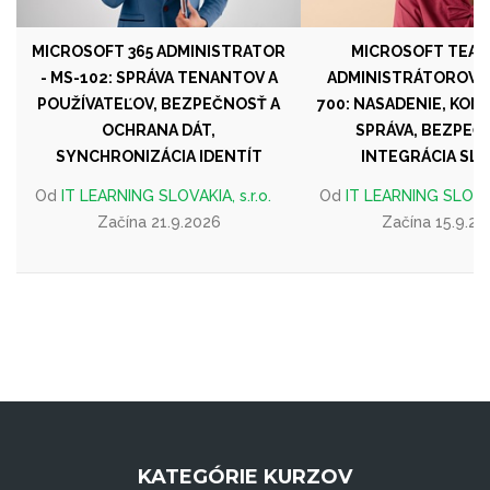
MICROSOFT 365 ADMINISTRATOR
MICROSOFT TEAM
- MS-102: SPRÁVA TENANTOV A
ADMINISTRÁTOROV -
POUŽÍVATEĽOV, BEZPEČNOSŤ A
700: NASADENIE, KON
OCHRANA DÁT,
SPRÁVA, BEZPEČ
SYNCHRONIZÁCIA IDENTÍT
INTEGRÁCIA SLU
Od
IT LEARNING SLOVAKIA, s.r.o.
Od
IT LEARNING SLOVAKI
Začína 21.9.2026
Začína 15.9.20
KATEGÓRIE KURZOV