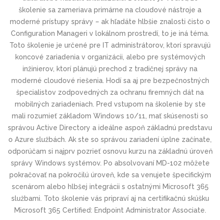
školenie sa zameriava primárne na cloudové nástroje a
moderné prístupy správy – ak hľadáte hlbšie znalosti čisto o
Configuration Manageri v lokálnom prostredí, to je iná téma.
Toto školenie je určené pre IT administrátorov, ktorí spravujú
koncové zariadenia v organizácii, alebo pre systémových
inžinierov, ktorí plánujú prechod z tradičnej správy na
moderné cloudové riešenia. Hodí sa aj pre bezpečnostných
špecialistov zodpovedných za ochranu firemných dát na
mobilných zariadeniach. Pred vstupom na školenie by ste
mali rozumieť základom Windows 10/11, mať skúsenosti so
správou Active Directory a ideálne aspoň základnú predstavu
o Azure službách. Ak ste so správou zariadení úplne začínate,
odporúčam si najprv pozrieť osnovu kurzu na základnú úroveň
správy Windows systémov. Po absolvovaní MD-102 môžete
pokračovať na pokročilú úroveň, kde sa venujete špecifickým
scenárom alebo hlbšej integrácii s ostatnými Microsoft 365
službami. Toto školenie vás pripraví aj na certifikačnú skúšku
Microsoft 365 Certified: Endpoint Administrator Associate.