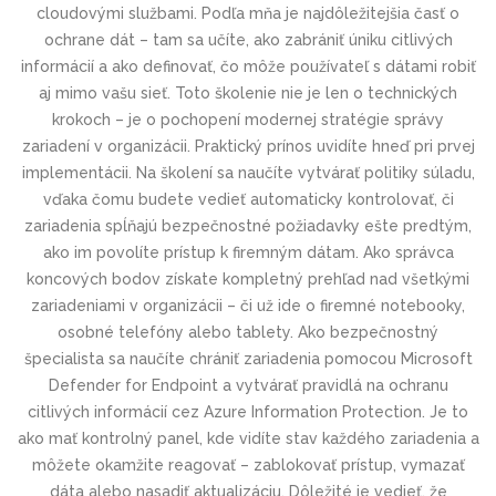
cloudovými službami. Podľa mňa je najdôležitejšia časť o
ochrane dát – tam sa učíte, ako zabrániť úniku citlivých
informácií a ako definovať, čo môže používateľ s dátami robiť
aj mimo vašu sieť. Toto školenie nie je len o technických
krokoch – je o pochopení modernej stratégie správy
zariadení v organizácii. Praktický prínos uvidíte hneď pri prvej
implementácii. Na školení sa naučíte vytvárať politiky súladu,
vďaka čomu budete vedieť automaticky kontrolovať, či
zariadenia spĺňajú bezpečnostné požiadavky ešte predtým,
ako im povolíte prístup k firemným dátam. Ako správca
koncových bodov získate kompletný prehľad nad všetkými
zariadeniami v organizácii – či už ide o firemné notebooky,
osobné telefóny alebo tablety. Ako bezpečnostný
špecialista sa naučíte chrániť zariadenia pomocou Microsoft
Defender for Endpoint a vytvárať pravidlá na ochranu
citlivých informácií cez Azure Information Protection. Je to
ako mať kontrolný panel, kde vidíte stav každého zariadenia a
môžete okamžite reagovať – zablokovať prístup, vymazať
dáta alebo nasadiť aktualizáciu. Dôležité je vedieť, že