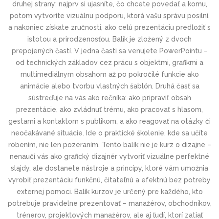
druhej strany: najprv si ujasníte, čo chcete povedať a komu,
potom vytvoríte vizuálnu podporu, ktorá vašu správu posilní,
a nakoniec získate zručnosti, ako celú prezentáciu predložiť s
istotou a prirodzenosťou. Balík je zložený z dvoch
prepojených častí. V jedna časti sa venujete PowerPointu –
od technických základov cez prácu s objektmi, grafikmi a
multimediálnym obsahom až po pokročilé funkcie ako
animácie alebo tvorbu vlastných šablón. Druhá časť sa
sústreďuje na vás ako rečníka: ako pripraviť obsah
prezentácie, ako zvládnuť trému, ako pracovať s hlasom,
gestami a kontaktom s publikom, a ako reagovať na otázky či
neočakávané situácie. Ide o praktické školenie, kde sa učíte
robením, nie len pozeraním. Tento balík nie je kurz o dizajne –
nenaučí vás ako grafický dizajnér vytvoriť vizuálne perfektné
slajdy, ale dostanete nástroje a princípy, ktoré vám umožnia
vyrobiť prezentáciu funkčnú, čitateľnú a efektnú bez potreby
externej pomoci. Balík kurzov je určený pre každého, kto
potrebuje pravidelne prezentovať – manažérov, obchodníkov,
trénerov, projektových manažérov, ale aj ľudí, ktorí zatiaľ