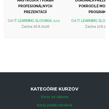
NÁSTROJA A TVORBA
DOKONALÁ PREZEN
PROFESIONÁLNYCH
POKROČILÉ MOŽ
PREZENTÁCIÍ
PROGRAMU
Od
IT LEARNING SLOVAKIA, s.r.o.
Od
IT LEARNING SLOVAKI
Začína 26.8.2026
Začína 27.8.20
KATEGÓRIE KURZOV
Kurzy zo zákona
Kurzy podľa odvetvia