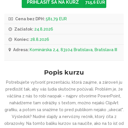
PRIHLÁSIŤ SA NA KURZ
715,6 EUR
Cena bez DPH:
581,79 EUR
Začiatok:
24.8.2026
Koniec:
28.8.2026
Adresa:
Kominárska 2,4, 83104 Bratislava, Bratislava III
Popis kurzu
Potrebujete vytvoriť prezentáciu, ktorá zaujme, a zároveň ju
predložiť tak, aby vás ľudia skutočne počúvali. Problém je, že
väčšina z nás to robí naopak – najprv otvoríme PowerPoint,
nahádžeme tam odrážky s textom, možno nejakú ClipArt
grafiku, a potom sa snažíme to pred publikom nejako „ukecať".
Výsledok? Nudné slajdy a nervózny rečník, ktorý číta z
obrazovky. Na tomto balíku kurzov sa naučíte, ako na to ísť od