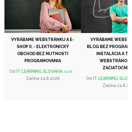
VYRÁBAME WEBSTRÁNKU A E-
VYRÁBAME WEBSTR
SHOP II. - ELEKTRONICKÝ
BLOG BEZ PROGRAMOV
OBCHOD BEZ NUTNOSTI
INŠTALÁCIA A T
PROGRAMOVANIA
WEBSTRÁNOK 
ZAČIATOČNÍK
Od
IT LEARNING SLOVAKIA, s.r.o.
Začína 24.8.2026
Od
IT LEARNING SLOVAKI
Začína 24.8.2