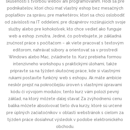
skúsenosti s tvorbou webov ani programovaním. Hodí sa pre
podnikateľov, ktorí chcú mať vlastný eshop bez mesačných
poplatkov za správu, pre marketérov, ktorí sa chcú oslobodiť
od závislosti na IT oddelení, pre dizajnérov rozširujúcich svoje
služby alebo pre kohokoľvek, kto chce vedieť ako funguje
web a eshop zvnútra. Jediné, čo potrebujete, je základná
zručnosť práce s počítačom – ak viete pracovať s textovým
editorom, nahrávať súbory a orientovať sa v prostredí
Windows alebo Mac, zvládnete to. Kurz prebieha formou
intenzívneho workshopu s praktickými úlohami, takže
pripravte sa na týždeň skutočnej práce, kde si vlastnými
rukami postavíte funkčný web s eshopu. Ak máte ambície
neskôr prejsť na pokročilejšiu úroveň s vlastnými úpravami
kódu či vývojom modulov, tento kurz vám položí pevný
základ, na ktorý môžete ďalej stavať Za zvýhodnenú cenu
balíka môžete absolvovať tieto dva kurzy, ktoré sú určené
pre úplných začiatočníkov v oblasti webstránok s cieľom za
týždeň práce dosiahnuť výsledok v podobe elektronického
obchodu.