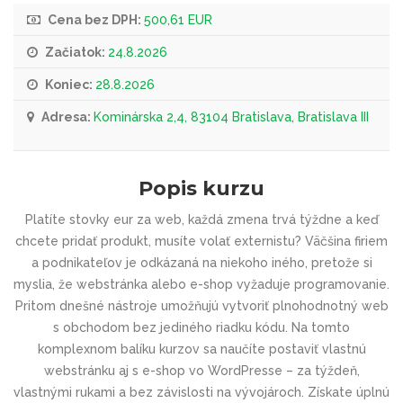
Cena bez DPH:
500,61 EUR
Začiatok:
24.8.2026
Koniec:
28.8.2026
Adresa:
Kominárska 2,4, 83104 Bratislava, Bratislava III
Popis kurzu
Platíte stovky eur za web, každá zmena trvá týždne a keď
chcete pridať produkt, musíte volať externistu? Väčšina firiem
a podnikateľov je odkázaná na niekoho iného, pretože si
myslia, že webstránka alebo e-shop vyžaduje programovanie.
Pritom dnešné nástroje umožňujú vytvoriť plnohodnotný web
s obchodom bez jediného riadku kódu. Na tomto
komplexnom balíku kurzov sa naučíte postaviť vlastnú
webstránku aj s e-shop vo WordPresse – za týždeň,
vlastnými rukami a bez závislosti na vývojároch. Získate úplnú