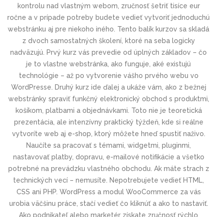
kontrolu nad vlastným webom, zručnosť šetriť tisíce eur
ročne a v prípade potreby budete vedieť vytvoriť jednoduchú
webstránku aj pre niekoho iného. Tento balík kurzov sa skladá
z dvoch samostatných školení, ktoré na seba logicky
nadväzujú. Prvý kurz vás prevedie od úplných základov – čo
je to vlastne webstránka, ako funguje, aké existujú
technológie – až po vytvorenie vášho prvého webu vo
WordPresse. Druhý kurz ide ďalej a ukáže vám, ako z bežnej
webstránky spraviť funkčný elektronický obchod s produktmi,
košíkom, platbami a objednávkami. Toto nie je teoretická
prezentácia, ale intenzívny praktický týždeň, kde si reálne
vytvoríte web aj e-shop, ktorý môžete hneď spustiť naživo.
Naučíte sa pracovať s témami, widgetmi, pluginmi,
nastavovať platby, dopravu, e-mailové notifikácie a všetko
potrebné na prevádzku vlastného obchodu. Ak máte strach z
technických vecí – nemusíte. Nepotrebujete vedieť HTML,
CSS ani PHP. WordPress a modul WooCommerce za vás
urobia väčšinu práce, stačí vedieť čo kliknúť a ako to nastaviť.
Ako podnikateľ alebo marketér získate zručnosť rýchlo