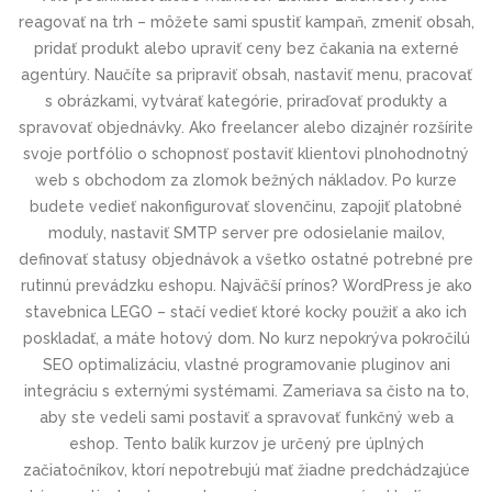
reagovať na trh – môžete sami spustiť kampaň, zmeniť obsah,
pridať produkt alebo upraviť ceny bez čakania na externé
agentúry. Naučíte sa pripraviť obsah, nastaviť menu, pracovať
s obrázkami, vytvárať kategórie, priraďovať produkty a
spravovať objednávky. Ako freelancer alebo dizajnér rozšírite
svoje portfólio o schopnosť postaviť klientovi plnohodnotný
web s obchodom za zlomok bežných nákladov. Po kurze
budete vedieť nakonfigurovať slovenčinu, zapojiť platobné
moduly, nastaviť SMTP server pre odosielanie mailov,
definovať statusy objednávok a všetko ostatné potrebné pre
rutinnú prevádzku eshopu. Najväčší prínos? WordPress je ako
stavebnica LEGO – stačí vedieť ktoré kocky použiť a ako ich
poskladať, a máte hotový dom. No kurz nepokrýva pokročilú
SEO optimalizáciu, vlastné programovanie pluginov ani
integráciu s externými systémami. Zameriava sa čisto na to,
aby ste vedeli sami postaviť a spravovať funkčný web a
eshop. Tento balík kurzov je určený pre úplných
začiatočníkov, ktorí nepotrebujú mať žiadne predchádzajúce