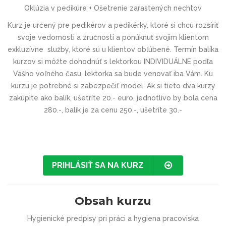
Oklúzia v pedikúre + Ošetrenie zarastených nechtov
Kurz je určený pre pedikérov a pedikérky, ktoré si chcú rozšíriť
svoje vedomosti a zručnosti a ponúknuť svojim klientom
exkluzívne služby, ktoré sú u klientov obľúbené. Termín balíka
kurzov si môžte dohodnúť s lektorkou INDIVIDUÁLNE podľa
Vášho voľného času, lektorka sa bude venovať iba Vám. Ku
kurzu je potrebné si zabezpečiť model. Ak si tieto dva kurzy
zakúpite ako balík, ušetríte 20.- euro, jednotlivo by bola cena
280.-, balík je za cenu 250.-, ušetríte 30.-
PRIHLÁSIŤ SA NA KURZ
Obsah kurzu
Hygienické predpisy pri práci a hygiena pracoviska