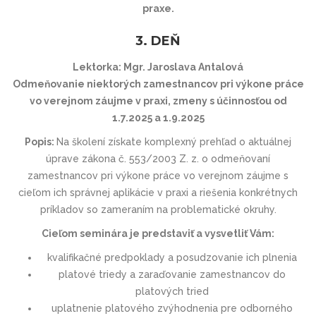
praxe.
3. DEŇ
Lektorka: Mgr. Jaroslava Antalová
Odmeňovanie niektorých zamestnancov pri výkone práce
vo verejnom záujme v praxi, zmeny s účinnosťou od
1.7.2025 a 1.9.2025
Popis:
Na školení získate komplexný prehľad o aktuálnej
úprave zákona č. 553/2003 Z. z. o odmeňovaní
zamestnancov pri výkone práce vo verejnom záujme s
cieľom ich správnej aplikácie v praxi a riešenia konkrétnych
príkladov so zameraním na problematické okruhy.
Cieľom seminára je predstaviť a vysvetliť Vám:
kvalifikačné predpoklady a posudzovanie ich plnenia
platové triedy a zaraďovanie zamestnancov do
platových tried
uplatnenie platového zvýhodnenia pre odborného