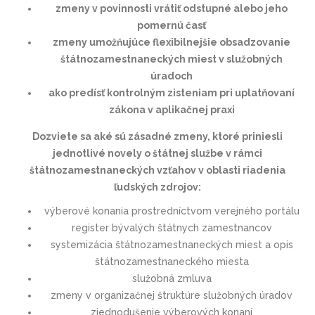
zmeny v povinnosti vrátiť odstupné alebo jeho
pomernú časť
zmeny umožňujúce flexibilnejšie obsadzovanie
štátnozamestnaneckých miest v služobných
úradoch
ako predísť kontrolným zisteniam pri uplatňovaní
zákona v aplikačnej praxi
Dozviete sa aké sú zásadné zmeny, ktoré priniesli
jednotlivé novely o štátnej službe v rámci
štátnozamestnaneckých vzťahov v oblasti riadenia
ľudských zdrojov:
výberové konania prostredníctvom verejného portálu
register bývalých štátnych zamestnancov
systemizácia štátnozamestnaneckých miest a opis
štátnozamestnaneckého miesta
služobná zmluva
zmeny v organizačnej štruktúre služobných úradov
zjednodušenie výberových konaní