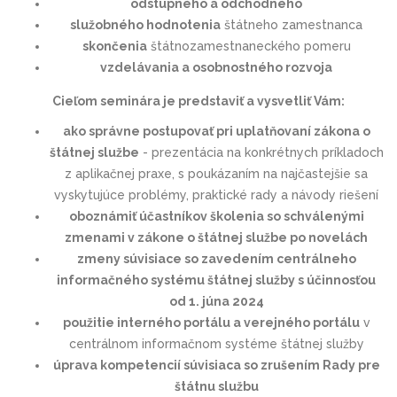
odstupného a odchodného
služobného hodnotenia
štátneho zamestnanca
skončenia
štátnozamestnaneckého pomeru
vzdelávania a osobnostného rozvoja
Cieľom seminára je predstaviť a vysvetliť Vám:
ako správne postupovať pri uplatňovaní zákona o
štátnej službe
- prezentácia na konkrétnych príkladoch
z aplikačnej praxe, s poukázaním na najčastejšie sa
vyskytujúce problémy, praktické rady a návody riešení
oboznámiť účastníkov školenia so schválenými
zmenami v zákone o štátnej službe po novelách
zmeny súvisiace so zavedením centrálneho
informačného systému štátnej služby s účinnosťou
od 1. júna 2024
použitie interného portálu a verejného portálu
v
centrálnom informačnom systéme štátnej služby
úprava kompetencií súvisiaca so zrušením Rady pre
štátnu službu