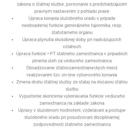
zákona o štátnej službe, porovnanie s predchádzajúcim
právnym nastavením z pohľadu praxe
Úprava konania služobného úradu v prípade
neobsadenej funkcie generálneho tajomníka, resp.
štatutárneho orgánu
Úprava plynutia skúšobnej doby pri nadväzujúcich
vzťahoch
Úprava funkcie + PT štátneho zamestnanca v prípadoch
plnenia úloh za vedúceho zamestnanca
Obsadzovanie štátnozamestnaneckých miest
realizovaním tzv. on-line výberového konania
Zmena druhu štátnej služby zo stálej na dočasnú štátnu
službu
Vypustenie skončenia vykonávania funkcie vedúceho
zamestnanca na základe zákona
Úpravy v služobnom hodnotení, vzdelávaní a postupe
služobného úradu pri posudzovaní disciplinárnej
zodpovednosti štátneho zamestnanca