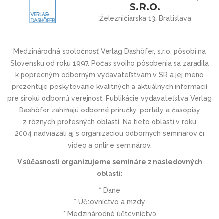
S.R.O.
Železničiarska 13, Bratislava
Medzinárodná spoločnosť Verlag Dashöfer, s.r.o. pôsobí na
Slovensku od roku 1997. Počas svojho pôsobenia sa zaradila
k popredným odborným vydavateľstvám v SR a jej meno
prezentuje poskytovanie kvalitných a aktuálnych informacií
pre širokú odbornú verejnosť. Publikácie vydavateľstva Verlag
Dashöfer zahŕňajú odborné príručky, portály a časopisy
z rôznych profesných oblastí. Na tieto oblasti v roku
2004 nadviazali aj s organizáciou odborných seminárov či
video a online seminárov.
V súčasnosti organizujeme semináre z nasledovných
oblastí:
* Dane
* Účtovníctvo a mzdy
* Medzinárodné účtovníctvo