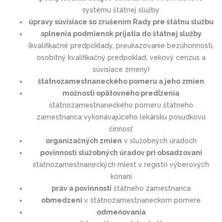
systému štátnej služby
úpravy súvisiace so zrušením Rady pre štátnu službu
splnenia podmienok prijatia do štátnej služby
(kvalifikačné predpoklady, preukazovanie bezúhonnosti,
osobitný kvalifikačný predpoklad, vekový cenzus a
súvisiace zmeny)
štátnozamestnaneckého pomeru a jeho zmien
možnosti opätovného predĺženia
štátnozamestnaneckého pomeru štátneho
zamestnanca vykonávajúceho lekársku posudkovú
činnosť
organizačných zmien
v služobných úradoch
povinnosti služobných úradov pri obsadzovaní
štátnozamestnaneckých miest v registri výberových
konaní
práv a povinností
štátneho zamestnanca
obmedzení
v štátnozamestnaneckom pomere
odmeňovania