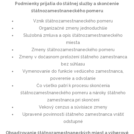
Podmienky prijatia do štátnej služby a skončenie
štátnozamestnaneckého pomeru
Vznik štátnozamestnaneckého pomeru
Organizačné zmeny jednoduchšie
Služobná zmluva a opis štátnozamestnaneckého
miesta
Zmeny štátnozamestnaneckého pomeru
Zmeny v dočasnom preložení štátneho zamestnanca
bez súhlasu
Vymenovanie do funkcie vedúceho zamestnanca,
poverenie a odvolanie
Čo všetko patrí k procesu skončenia
štátnozamestnaneckého pomeru a nároky štátneho
zamestnanca pri skončení
Vekový cenzus a súvisiace zmeny
Upravené povinnosti štátneho zamestnanca vrátiť
odstupné
Obsadzovanie štátnozamestnaneckých miest a výberové