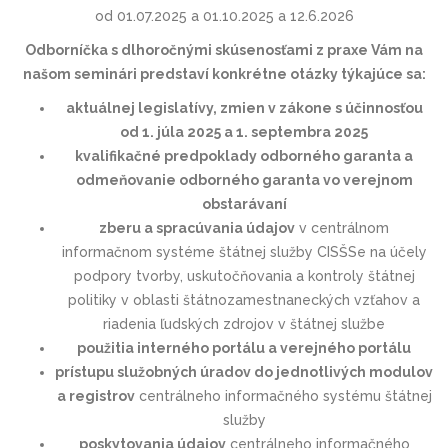
od 01.07.2025 a 01.10.2025 a 12.6.2026
Odborníčka s dlhoročnými skúsenosťami z praxe Vám na
našom seminári predstaví konkrétne otázky týkajúce sa:
aktuálnej legislatívy, zmien v zákone s účinnosťou
od 1. júla 2025 a 1. septembra 2025
kvalifikačné predpoklady odborného garanta a
odmeňovanie odborného garanta vo verejnom
obstarávaní
zberu a spracúvania údajov
v centrálnom
informačnom systéme štátnej služby CISŠSe na účely
podpory tvorby, uskutočňovania a kontroly štátnej
politiky v oblasti štátnozamestnaneckých vzťahov a
riadenia ľudských zdrojov v štátnej službe
použitia interného portálu a verejného portálu
prístupu služobných úradov do jednotlivých modulov
a registrov
centrálneho informačného systému štátnej
služby
poskytovania údajov
centrálneho informačného