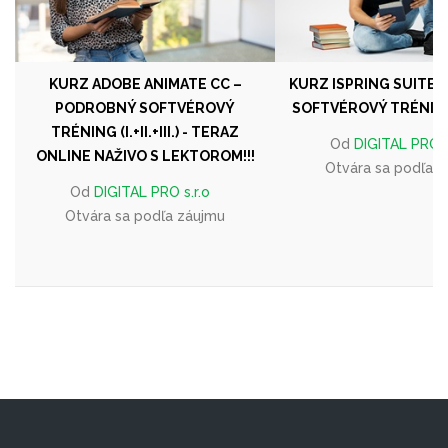
KURZ ADOBE ANIMATE CC –
KURZ ISPRING SUITE
PODROBNÝ SOFTVÉROVÝ
SOFTVÉROVÝ TRÉNING (I.
TRÉNING (I.+II.+III.) - TERAZ
Od
DIGITAL PRO s
ONLINE NAŽIVO S LEKTOROM!!!
Otvára sa podľa 
Od
DIGITAL PRO s.r.o
Otvára sa podľa záujmu