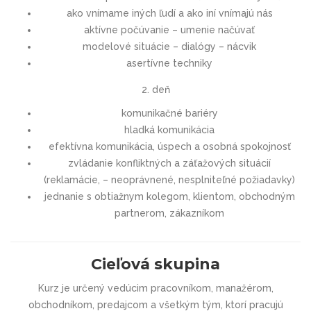
ako vnímame iných ľudí a ako iní vnímajú nás
aktívne počúvanie – umenie načúvať
modelové situácie – dialógy – nácvik
asertívne techniky
2. deň
komunikačné bariéry
hladká komunikácia
efektívna komunikácia, úspech a osobná spokojnosť
zvládanie konfliktných a záťažových situácií
(reklamácie, – neoprávnené, nesplniteľné požiadavky)
jednanie s obtiažnym kolegom, klientom, obchodným
partnerom, zákazníkom
Cieľová skupina
Kurz je určený vedúcim pracovníkom, manažérom,
obchodníkom, predajcom a všetkým tým, ktorí pracujú