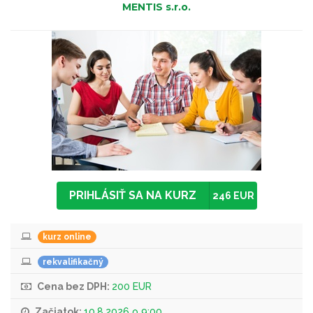
MENTIS s.r.o.
PRIHLÁSIŤ SA NA KURZ
246 EUR
kurz online
rekvalifikačný
Cena bez DPH:
200 EUR
Začiatok:
10.8.2026 o 9:00