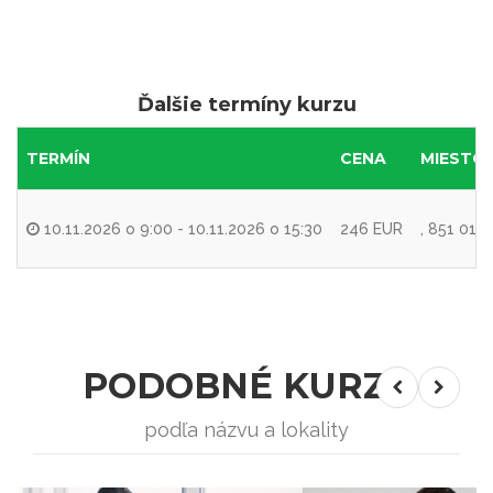
Ďalšie termíny kurzu
TERMÍN
CENA
MIESTO
10.11.2026 o 9:00 - 10.11.2026 o 15:30
246 EUR
, 851 01 B
PODOBNÉ KURZY
podľa názvu a lokality