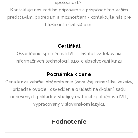
spoločnosti?
Kontaktuje nás, radi ho pripravíme a prispôsobíme Vašim
predstavám, potrebám a možnostiam - kontaktujte nás pre
bližšie info (ivit.sk) »»»
Certifikát
Osvedčenie spoločnosti IVIT - Inštitút vzdelávania
informačných technológií, s.r.o. o absolvovaní kurzu
Poznámka k cene
Cena kurzu zahŕňa: občerstvenie (káva, čaj, minerálka, keksíky,
prípadne ovocie), osvedčenie o účasti na školení, sadu
neriešených príkladov, študijný materiál spoločnosti IVIT,
vypracovaný v slovenskom jazyku.
Hodnotenie