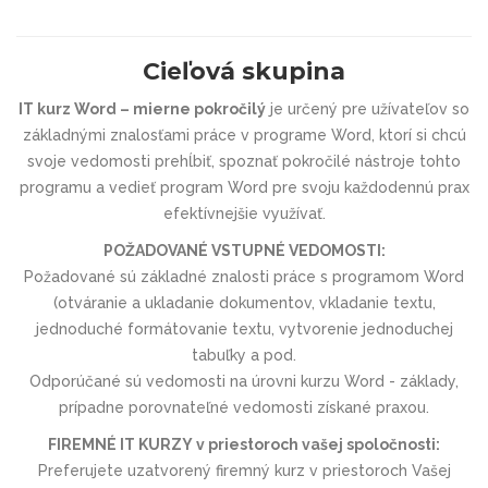
Cieľová skupina
IT kurz Word – mierne pokročilý
je
určený pre užívateľov so
základnými znalosťami práce v programe Word, ktorí si chcú
svoje vedomosti prehĺbiť, spoznať pokročilé nástroje tohto
programu a vedieť program Word pre svoju každodennú prax
efektívnejšie využívať.
POŽADOVANÉ VSTUPNÉ VEDOMOSTI:
Požadované sú základné znalosti práce s programom Word
(otváranie a ukladanie dokumentov, vkladanie textu,
jednoduché formátovanie textu, vytvorenie jednoduchej
tabuľky a pod.
Odporúčané sú vedomosti na úrovni kurzu
Word - základy
,
prípadne porovnateľné vedomosti získané praxou.
FIREMNÉ IT KURZY v priestoroch vašej spoločnosti:
Preferujete uzatvorený firemný kurz v priestoroch Vašej