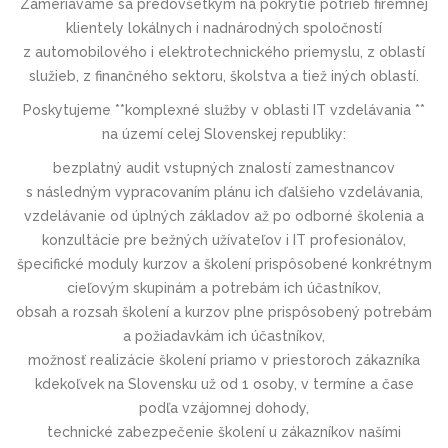
Zameriavame sa predovšetkým na pokrytie potrieb firemnej
klientely lokálnych i nadnárodných spoločností
z automobilového i elektrotechnic­kého priemyslu, z oblastí
služieb, z finančného sektoru, školstva a tiež iných oblastí.
Poskytujeme **komplexné služby v oblasti IT vzdelávania **
na území celej Slovenskej republiky:
bezplatný audit vstupných znalostí zamestnancov
s následným vypracovaním plánu ich ďalšieho vzdelávania,
vzdelávanie od úplných základov až po odborné školenia a
konzultácie pre bežných užívateľov i IT profesionálov,
špecifické moduly kurzov a školení prispôsobené konkrétnym
cieľovým skupinám a potrebám ich účastníkov,
obsah a rozsah školení a kurzov plne prispôsobený potrebám
a požiadavkám ich účastníkov,
možnosť realizácie školení priamo v priestoroch zákazníka
kdekoľvek na Slovensku už od 1 osoby, v termíne a čase
podľa vzájomnej dohody,
technické zabezpečenie školení u zákazníkov našími