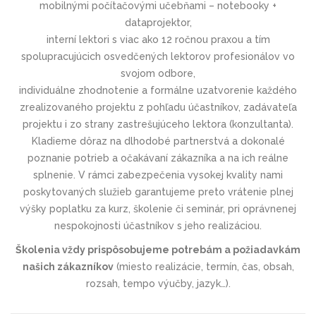
mobilnými počítačovými učebňami – notebooky +
dataprojektor,
interní lektori s viac ako 12 ročnou praxou a tím
spolupracujúcich osvedčených lektorov profesionálov vo
svojom odbore,
individuálne zhodnotenie a formálne uzatvorenie každého
zrealizovaného projektu z pohľadu účastníkov, zadávateľa
projektu i zo strany zastrešujúceho lektora (konzultanta).
Kladieme dôraz na dlhodobé partnerstvá a dokonalé
poznanie potrieb a očakávaní zákazníka a na ich reálne
splnenie. V rámci zabezpečenia vysokej kvality nami
poskytovaných služieb garantujeme preto vrátenie plnej
výšky poplatku za kurz, školenie či seminár, pri oprávnenej
nespokojnosti účastníkov s jeho realizáciou.
Školenia vždy prispôsobujeme potrebám a požiadavkám
našich zákazníkov
(miesto realizácie, termín, čas, obsah,
rozsah, tempo výučby, jazyk…).