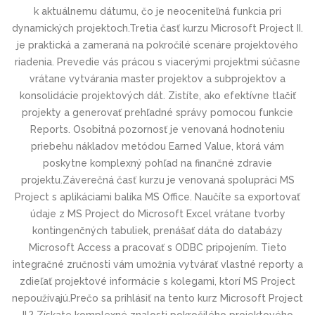
k aktuálnemu dátumu, čo je neoceniteľná funkcia pri
dynamických projektoch.Tretia časť kurzu Microsoft Project II.
je praktická a zameraná na pokročilé scenáre projektového
riadenia. Prevedie vás prácou s viacerými projektmi súčasne
vrátane vytvárania master projektov a subprojektov a
konsolidácie projektových dát. Zistíte, ako efektívne tlačiť
projekty a generovať prehľadné správy pomocou funkcie
Reports. Osobitná pozornosť je venovaná hodnoteniu
priebehu nákladov metódou Earned Value, ktorá vám
poskytne komplexný pohľad na finančné zdravie
projektu.Záverečná časť kurzu je venovaná spolupráci MS
Project s aplikáciami balíka MS Office. Naučíte sa exportovať
údaje z MS Project do Microsoft Excel vrátane tvorby
kontingenčných tabuliek, prenášať dáta do databázy
Microsoft Access a pracovať s ODBC pripojením. Tieto
integračné zručnosti vám umožnia vytvárať vlastné reporty a
zdieľať projektové informácie s kolegami, ktorí MS Project
nepoužívajú.Prečo sa prihlásiť na tento kurz Microsoft Project