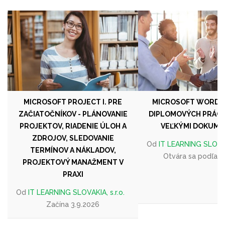
MICROSOFT PROJECT I. PRE
MICROSOFT WORD -
ZAČIATOČNÍKOV - PLÁNOVANIE
DIPLOMOVÝCH PRÁC A
PROJEKTOV, RIADENIE ÚLOH A
VEĽKÝMI DOKUME
ZDROJOV, SLEDOVANIE
Od
IT LEARNING SLOVAKI
TERMÍNOV A NÁKLADOV,
Otvára sa podľa 
PROJEKTOVÝ MANAŽMENT V
PRAXI
Od
IT LEARNING SLOVAKIA, s.r.o.
Začína 3.9.2026