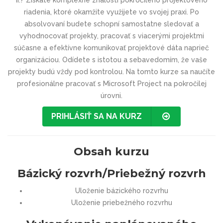
II.? Získate komplexné znalosti pokročilého projektového
riadenia, ktoré okamžite využijete vo svojej praxi. Po
absolvovaní budete schopní samostatne sledovať a
vyhodnocovať projekty, pracovať s viacerými projektmi
súčasne a efektívne komunikovať projektové dáta naprieč
organizáciou. Odídete s istotou a sebavedomím, že vaše
projekty budú vždy pod kontrolou. Na tomto kurze sa naučíte
profesionálne pracovať s Microsoft Project na pokročilej
úrovni.
PRIHLÁSIŤ SA NA KURZ
Obsah kurzu
Bázický rozvrh/Priebežný rozvrh
Uloženie bázického rozvrhu
Uloženie priebežného rozvrhu