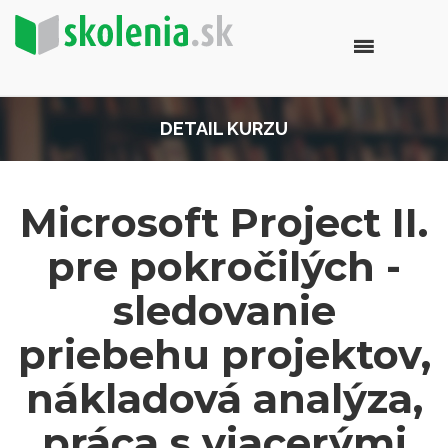
DETAIL KURZU
Microsoft Project II.
pre pokročilých -
sledovanie
priebehu projektov,
nákladová analýza,
práca s viacerými