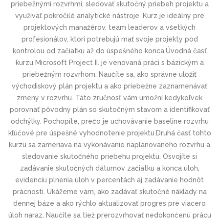
priebežnými rozvrhmi, sledovať skutočný priebeh projektu a
využívať pokročilé analytické nástroje. Kurz je ideálny pre
projektových manažérov, team leaderov a všetkých
profesionálov, ktorí potrebujú mať svoje projekty pod
kontrolou od začiatku až do úspešného konca.Úvodná časť
kurzu Microsoft Project II. je venovaná práci s bázickým a
priebežným rozvrhom. Naučíte sa, ako správne uložiť
východiskový plán projektu a ako priebežne zaznamenávať
zmeny v rozvrhu. Táto zručnosť vám umožní kedykoľvek
porovnať pôvodný plán so skutočným stavom a identifikovať
odchýlky. Pochopíte, prečo je uchovávanie baseline rozvrhu
kľúčové pre úspešné vyhodnotenie projektu.Druhá časť tohto
kurzu sa zameriava na vykonávanie naplánovaného rozvrhu a
sledovanie skutočného priebehu projektu. Osvojíte si
zadávanie skutočných dátumov začiatku a konca úloh,
evidenciu plnenia úloh v percentách aj zadávanie hodnôt
prácnosti. Ukážeme vám, ako zadávať skutočné náklady na
dennej báze a ako rýchlo aktualizovať progres pre viacero
úloh naraz. Naučíte sa tiež preroz­vrhovať nedokončenú prácu