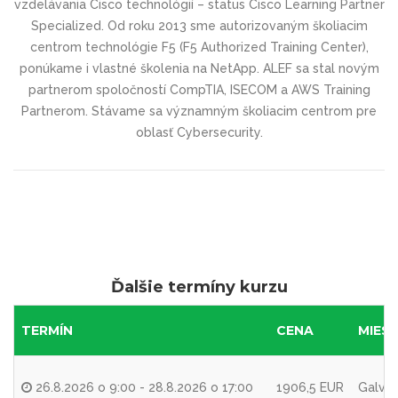
vzdelávania Cisco technológií – status Cisco Learning Partner
Specialized. Od roku 2013 sme autorizovaným školiacim
centrom technológie F5 (F5 Authorized Training Center),
ponúkame i vlastné školenia na NetApp. ALEF sa stal novým
partnerom spoločností CompTIA, ISECOM a AWS Training
Partnerom. Stávame sa významným školiacim centrom pre
oblasť Cybersecurity.
Ďalšie termíny kurzu
TERMÍN
CENA
MIES
26.8.2026 o 9:00 - 28.8.2026 o 17:00
1906,5 EUR
Galvan