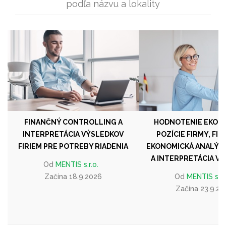
podľa názvu a lokality
FINANČNÝ CONTROLLING A
HODNOTENIE EKON
INTERPRETÁCIA VÝSLEDKOV
POZÍCIE FIRMY, FI
FIRIEM PRE POTREBY RIADENIA
EKONOMICKÁ ANALÝZ
A INTERPRETÁCIA V
Od
MENTIS s.r.o.
Začína 18.9.2026
Od
MENTIS s.r.o
Začína 23.9.20