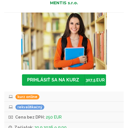
MENTIS s.r.o.
PRIHLÁSIŤ SA NA KURZ
307,5 EUR
kurz online
rekvalifikačný
Cena bez DPH:
250 EUR
Začiatok:
30.9.2026 o 9:00