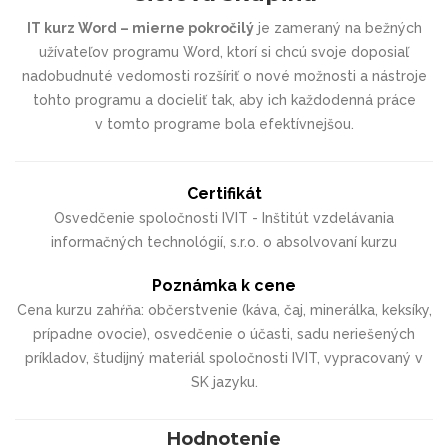
IT kurz Word – mierne pokročilý
je zameraný na bežných
užívateľov programu Word, ktorí si chcú svoje doposiaľ
nadobudnuté vedomosti rozšíriť o nové možnosti a nástroje
tohto programu a docieliť tak, aby ich každodenná práce
v tomto programe bola efektívnejšou.
Certifikát
Osvedčenie spoločnosti IVIT - Inštitút vzdelávania
informačných technológií, s.r.o. o absolvovaní kurzu
Poznámka k cene
Cena kurzu zahŕňa: občerstvenie (káva, čaj, minerálka, keksíky,
prípadne ovocie), osvedčenie o účasti, sadu neriešených
príkladov, študijný materiál spoločnosti IVIT, vypracovaný v
SK jazyku.
Hodnotenie