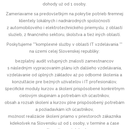
dohody už od 1 osoby.
Zameriavame sa predovšetkým na pokrytie potrieb firemnej
klientely lokálnych i nadnárodných spoločností
z automobilového i elektrotechnic­kého priemyslu, z oblastí
služieb, z finančného sektoru, školstva a tiež iných oblastí.
Poskytujeme **komplexné služby v oblasti IT vzdelávania **
na území celej Slovenskej republiky:
bezplatný audit vstupných znalostí zamestnancov
s následným vypracovaním plánu ich ďalšieho vzdelávania,
vzdelávanie od úplných základov až po odborné školenia a
konzultácie pre bežných užívateľov i IT profesionálov,
špecifické moduly kurzov a školení prispôsobené konkrétnym
cieľovým skupinám a potrebám ich účastníkov,
obsah a rozsah školení a kurzov plne prispôsobený potrebám
a požiadavkám ich účastníkov,
možnosť realizácie školení priamo v priestoroch zákazníka
kdekoľvek na Slovensku už od 1 osoby, v termíne a čase