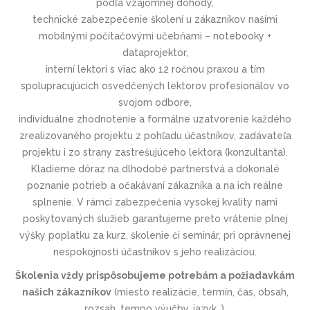
podľa vzájomnej dohody,
technické zabezpečenie školení u zákazníkov našími
mobilnými počítačovými učebňami – notebooky +
dataprojektor,
interní lektori s viac ako 12 ročnou praxou a tím
spolupracujúcich osvedčených lektorov profesionálov vo
svojom odbore,
individuálne zhodnotenie a formálne uzatvorenie každého
zrealizovaného projektu z pohľadu účastníkov, zadávateľa
projektu i zo strany zastrešujúceho lektora (konzultanta).
Kladieme dôraz na dlhodobé partnerstvá a dokonalé
poznanie potrieb a očakávaní zákazníka a na ich reálne
splnenie. V rámci zabezpečenia vysokej kvality nami
poskytovaných služieb garantujeme preto vrátenie plnej
výšky poplatku za kurz, školenie či seminár, pri oprávnenej
nespokojnosti účastníkov s jeho realizáciou.
Školenia vždy prispôsobujeme potrebám a požiadavkám
našich zákazníkov
(miesto realizácie, termín, čas, obsah,
rozsah, tempo výučby, jazyk…).