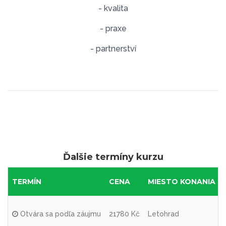
- kvalita
- praxe
- partnerství
Ďalšie termíny kurzu
TERMÍN
CENA
MIESTO KONANIA
Otvára sa podľa záujmu
21780 Kč
Letohrad