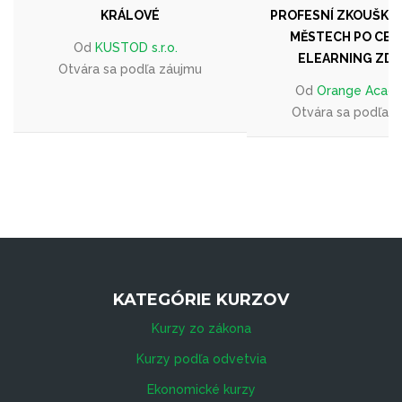
KRÁLOVÉ
PROFESNÍ ZKOUŠKOU
MĚSTECH PO CELÉ
Od
KUSTOD s.r.o.
ELEARNING ZD
Otvára sa podľa záujmu
Od
Orange Acad
Otvára sa podľa 
KATEGÓRIE KURZOV
Kurzy zo zákona
Kurzy podľa odvetvia
Ekonomické kurzy