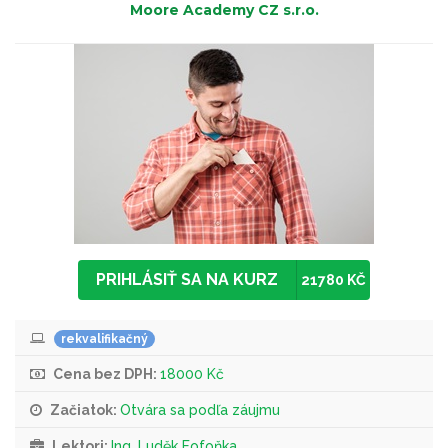
Moore Academy CZ s.r.o.
PRIHLÁSIŤ SA NA KURZ
21780 KČ
rekvalifikačný
Cena bez DPH:
18000 Kč
Začiatok:
Otvára sa podľa záujmu
Lektori:
Ing. Luděk Fofoňka