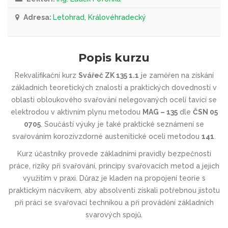
Adresa:
Letohrad, Královéhradecký
Popis kurzu
Rekvalifikační kurz
Svářeč ZK 135 1.1
je zaměřen na získání
základních teoretických znalostí a praktických dovedností v
oblasti obloukového svařování nelegovaných ocelí tavící se
elektrodou v aktivním plynu metodou
MAG – 135
dle
ČSN 05
0705
. Součástí výuky je také praktické seznámení se
svařováním korozivzdorné austenitické oceli metodou
141
.
Kurz účastníky provede základními pravidly bezpečnosti
práce, riziky při svařování, principy svařovacích metod a jejich
využitím v praxi. Důraz je kladen na propojení teorie s
praktickým nácvikem, aby absolventi získali potřebnou jistotu
při práci se svařovací technikou a při provádění základních
svarových spojů.