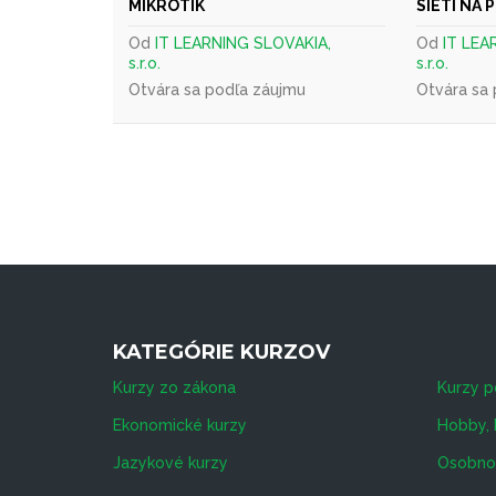
MIKROTIK
SIETÍ NA
Od
IT LEARNING SLOVAKIA,
Od
IT LEA
s.r.o.
s.r.o.
Otvára sa podľa záujmu
Otvára sa
KATEGÓRIE KURZOV
Kurzy zo zákona
Kurzy p
Ekonomické kurzy
Hobby, 
Jazykové kurzy
Osobnos