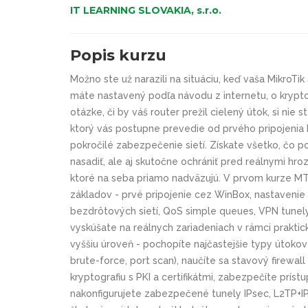
IT LEARNING SLOVAKIA, s.r.o.
Popis kurzu
Možno ste už narazili na situáciu, keď vaša MikroTik
máte nastavený podľa návodu z internetu, o kryptog
otázke, či by váš router prežil cielený útok, si nie 
ktorý vás postupne prevedie od prvého pripojenia 
pokročilé zabezpečenie sietí. Získate všetko, čo po
nasadiť, ale aj skutočne ochrániť pred reálnymi hroz
ktoré na seba priamo nadväzujú. V prvom kurze MT
základov - prvé pripojenie cez WinBox, nastavenie I
bezdrôtových sietí, QoS simple queues, VPN tunely 
vyskúšate na reálnych zariadeniach v rámci praktic
vyššiu úroveň - pochopíte najčastejšie typy útokov
brute-force, port scan), naučíte sa stavový firewal
kryptografiu s PKI a certifikátmi, zabezpečíte prí
nakonfigurujete zabezpečené tunely IPsec, L2TP+IPs