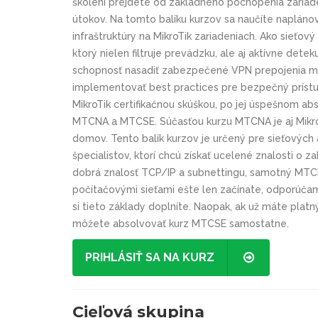
školení prejdete od základného pochopenia zariad
útokov. Na tomto balíku kurzov sa naučíte naplán
infraštruktúry na MikroTik zariadeniach. Ako sieťový
ktorý nielen filtruje prevádzku, ale aj aktívne detek
schopnosť nasadiť zabezpečené VPN prepojenia med
implementovať best practices pre bezpečný prístu
MikroTik certifikačnou skúškou, po jej úspešnom ab
MTCNA a MTCSE. Súčasťou kurzu MTCNA je aj MikroTi
domov. Tento balík kurzov je určený pre sieťových
špecialistov, ktorí chcú získať ucelené znalosti o z
dobrá znalosť TCP/IP a subnettingu, samotný MTCN
počítačovými sieťami ešte len začínate, odporúčame 
si tieto základy doplníte. Naopak, ak už máte plat
môžete absolvovať kurz MTCSE samostatne.
PRIHLÁSIŤ SA NA KURZ
Cieľová skupina