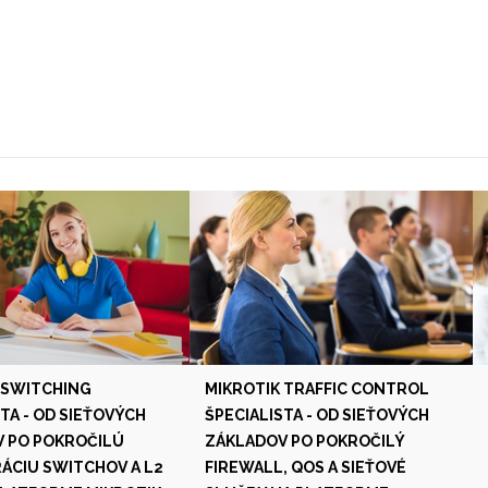
 SWITCHING
MIKROTIK TRAFFIC CONTROL
TA - OD SIEŤOVÝCH
ŠPECIALISTA - OD SIEŤOVÝCH
 PO POKROČILÚ
ZÁKLADOV PO POKROČILÝ
ÁCIU SWITCHOV A L2
FIREWALL, QOS A SIEŤOVÉ