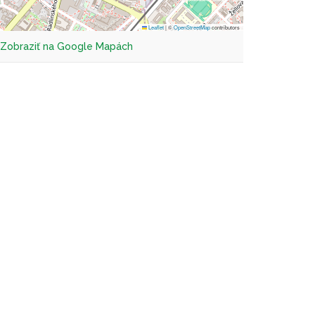
Leaflet
|
©
OpenStreetMap
contributors
Zobraziť na Google Mapách