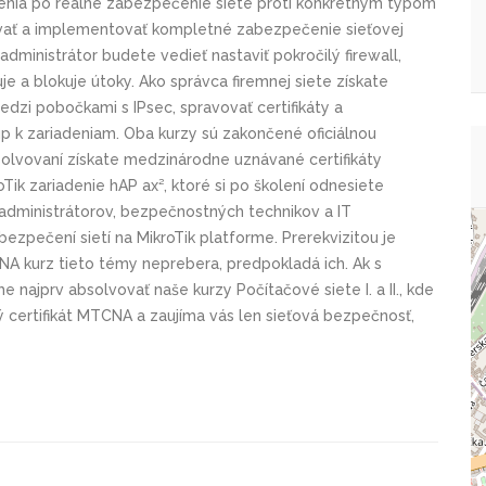
enia po reálne zabezpečenie siete proti konkrétnym typom
ovať a implementovať kompletné zabezpečenie sieťovej
 administrátor budete vedieť nastaviť pokročilý firewall,
uje a blokuje útoky. Ako správca firemnej siete získate
zi pobočkami s IPsec, spravovať certifikáty a
p k zariadeniam. Oba kurzy sú zakončené oficiálnou
solvovaní získate medzinárodne uznávané certifikáty
k zariadenie hAP ax², ktoré si po školení odnesiete
 administrátorov, bezpečnostných technikov a IT
abezpečení sietí na MikroTik platforme. Prerekvizitou je
A kurz tieto témy neprebera, predpokladá ich. Ak s
najprv absolvovať naše kurzy Počítačové siete I. a II., kde
ný certifikát MTCNA a zaujíma vás len sieťová bezpečnosť,