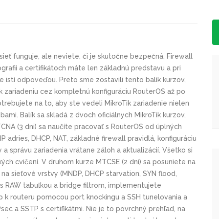
 sieť funguje, ale neviete, či je skutočne bezpečná. Firewall
rafii a certifikátoch máte len základnú predstavu a pri
ste istí odpoveďou. Preto sme zostavili tento balík kurzov,
k zariadeniu cez kompletnú konfiguráciu RouterOS až po
trebujete na to, aby ste vedeli MikroTik zariadenie nielen
bami. Balík sa skladá z dvoch oficiálnych MikroTik kurzov,
CNA (3 dni) sa naučíte pracovať s RouterOS od úplných
P adries, DHCP, NAT, základné firewall pravidlá, konfiguráciu
a správu zariadenia vrátane záloh a aktualizácií. Všetko si
kých cvičení. V druhom kurze MTCSE (2 dni) sa posuniete na
 na sieťové vrstvy (MNDP, DHCP starvation, SYN flood,
l s RAW tabuľkou a bridge filtrom, implementujete
stup k routeru pomocou port knockingu a SSH tunelovania a
ec a SSTP s certifikátmi. Nie je to povrchný prehľad, na