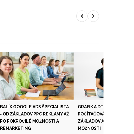
BALÍK GOOGLE ADS ŠPECIALISTA
GRAFIK A DTP ŠPECIALISTA
- OD ZÁKLADOV PPC REKLAMY AŽ
POČÍTAČOVÁ GRAFIKA OD
PO POKROČILÉ MOŽNOSTI A
ZÁKLADOV AŽ PO POKROČI
REMARKETING
MOŽNOSTI