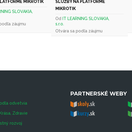
 PLATFORME MIKROTIK
SLUŽBY NA PLATFORME
MIKROTIK
RNING SLOVAKIA,
Od
IT LEARNING SLOVAKIA,
 podľa záujmu
s.r.o.
Otvára sa podľa záujmu
PARTNERSKÉ WEBY
odľa odvetvia
Krása, Zdravie
tný rozvoj