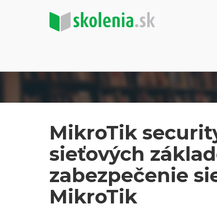
MikroTik security
sieťových základ
zabezpečenie si
MikroTik