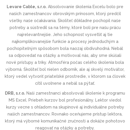
Levare Cable, s.r.o.
Absolvovanie školenia Excelu bolo pre
našich zamestnancov obrovským prínosom, ktorý predčil
všetky naše očakávania. Školiteľ dôkladne pochopil naše
potreby a sústredil sa na témy, ktoré boli pre našu prácu
najrelevantnejšie. Jeho schopnosť vysvetliť aj tie
najkomplikovanejšie funkcie a procesy jednoduchým a
pochopiteľným spôsobom bola naozaj obdivuhodná. Nebál
sa odpovedať na otázky a motivoval nás, aby sme skúšali
nové prístupy a triky. Atmosféra počas celého školenia bola
výborná. Školiteľ bol nielen odborník, ale aj skvelý motivátor,
ktorý vedel vytvoriť priateľské prostredie, v ktorom sa človek
cítil uvoľnene a nebál sa pýtať.
DRB, s.r.o.
Naši zamestnanci absolvovali školenie k programu
MS Excel. Priebeh kurzov bol profesionálny. Lektor viedol
kurzy vecne s ohľadom na skupinové aj individuálne potreby
našich zamestnancov. Rovnako oceňujeme prístup lektora,
ktorý má výborné komunikačné zručnosti a dokáže pohotovo
reagovať na otázky a potreby.