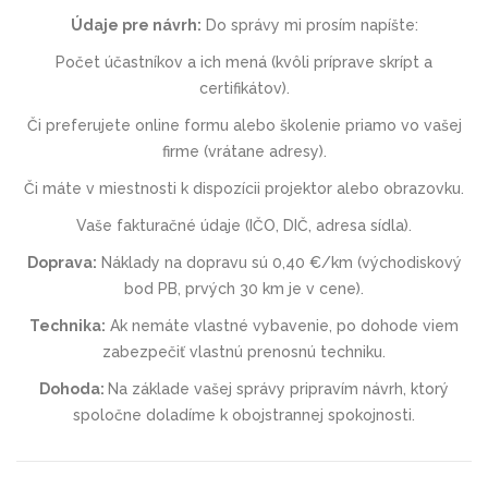
Údaje pre návrh
:
Do správy mi prosím napíšte:
Počet účastníkov a ich mená (kvôli príprave skrípt a
certifikátov).
Či preferujete online formu alebo školenie priamo vo vašej
firme (vrátane adresy).
Či máte v miestnosti k dispozícii projektor alebo obrazovku.
Vaše fakturačné údaje (IČO, DIČ, adresa sídla).
Doprava:
Náklady na dopravu sú 0,40 €/km (východiskový
bod PB, prvých 30 km je v cene).
Technika:
Ak nemáte vlastné vybavenie, po dohode viem
zabezpečiť vlastnú prenosnú techniku.
Dohoda:
Na základe vašej správy pripravím návrh, ktorý
spoločne doladíme k obojstrannej spokojnosti.