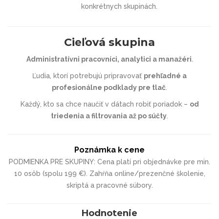
konkrétnych skupinách.
Cieľová skupina
Administratívni pracovníci, analytici a manažéri
.
Ľudia, ktorí potrebujú pripravovať
prehľadné a
profesionálne podklady pre tlač
.
Každý, kto sa chce naučiť v dátach robiť poriadok –
od
triedenia a filtrovania až po súčty
.
Poznámka k cene
PODMIENKA PRE SKUPINY: Cena platí pri objednávke pre min.
10 osôb (spolu 199 €). Zahŕňa online/prezenčné školenie,
skriptá a pracovné súbory.
Hodnotenie