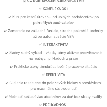
2️⃣
ČO ROBÍ ŠKOLENIA JEDINEČNÝMI?
✅
KOMPLEXNOSŤ
✔️ Kurz pre každú úroveň— od úplných začiatočníkov po
pokročilých používateľov
✔️ Zameranie na základné funkcie, stredne pokročilé techniky
až po automatizácie VBA
✅
INTERAKTIVITA
✔️ Žiadny suchý výklad— všetky témy aktívne precvičované
na reálnych príkladoch z praxe
✔️ Praktické úlohy simulujúce bežné pracovné situácie
✅
EFEKTIVITA
✔️ Školenia rozdelené do poldňových blokov s prestávkami
pre maximálnu sústredenosť
✔️ Možnosť zaškoliť viac účastníkov za deň bez straty kvality
✅
PREHĽADNOSŤ