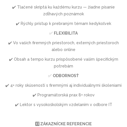
✔️ Tlačené skriptá ku každému kurzu — žiadne písanie
zdĺhavých poznámok
✔️ Rýchly prístup k prebraným témam kedykoľvek
✅
FLEXIBILITA
✔️ Vo vašich firemných priestoroch, externých priestoroch
alebo online
✔️ Obsah a tempo kurzu prispôsobené vašim špecifickým
potrebám
✅
ODBORNOSŤ
✔️ 4+ roky skúseností s firemnými aj individuálnymi školeniami
✔️ Programátorská prax 8+ rokov
✔️ Lektor s vysokoškolským vzdelaním v odbore IT
3️⃣ ZÁKAZNÍCKE REFERENCIE