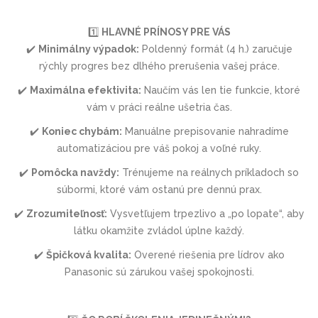
1️⃣
HLAVNÉ PRÍNOSY PRE VÁS
✔️
Minimálny výpadok:
Poldenný formát (4 h.) zaručuje
rýchly progres bez dlhého prerušenia vašej práce.
✔️
Maximálna efektivita:
Naučím vás len tie funkcie, ktoré
vám v práci reálne ušetria čas.
✔️
Koniec chybám:
Manuálne prepisovanie nahradíme
automatizáciou pre váš pokoj a voľné ruky.
✔️
Pomôcka navždy:
Trénujeme na reálnych príkladoch so
súbormi, ktoré vám ostanú pre dennú prax.
✔️
Zrozumiteľnosť:
Vysvetľujem trpezlivo a „po lopate“, aby
látku okamžite zvládol úplne každý.
✔️
Špičková kvalita:
Overené riešenia pre lídrov ako
Panasonic sú zárukou vašej spokojnosti.