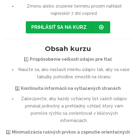
Zmenu alebo zrušenie termínu prosím nahlásiť
najneskôr 7 dní vopred.
PRIHLÁSIŤ SA NA KURZ
Obsah kurzu
1️⃣
Prispôsobenie veľkosti údajov pre tlač
Naučte sa, ako nastaviť mierku údajov tak, aby sa vaše
tabuľky pohodlne zmestili na stranu.
2️⃣
Kontinuita informácií na vytlačených stranách
Zabezpečte, aby každý vytlačený list vašich údajov
prinášal jednotný a prehľadný vzhľad, ktorý vám
pomôže rýchlo sa zorientovať v kľúčových
informáciách.
3️⃣
Minimalizácia rušivých prvkov a zapnutie orientačných