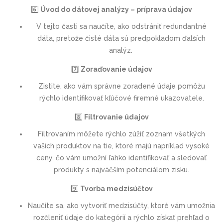
6️⃣
Úvod do dátovej analýzy – príprava údajov
V tejto časti sa naučíte, ako odstrániť redundantné
dáta, pretože čisté dáta sú predpokladom ďalších
analýz.
7️⃣
Zoraďovanie údajov
Zistite, ako vám správne zoradené údaje pomôžu
rýchlo identifikovať kľúčové firemné ukazovatele.
8️⃣
Filtrovanie údajov
Filtrovaním môžete rýchlo zúžiť zoznam všetkých
vašich produktov na tie, ktoré majú napríklad vysoké
ceny, čo vám umožní ľahko identifikovať a sledovať
produkty s najväčším potenciálom zisku.
9️⃣
Tvorba medzisúčtov
Naučíte sa, ako vytvoriť medzisúčty, ktoré vám umožnia
rozčleniť údaje do kategórií a rýchlo získať prehľad o