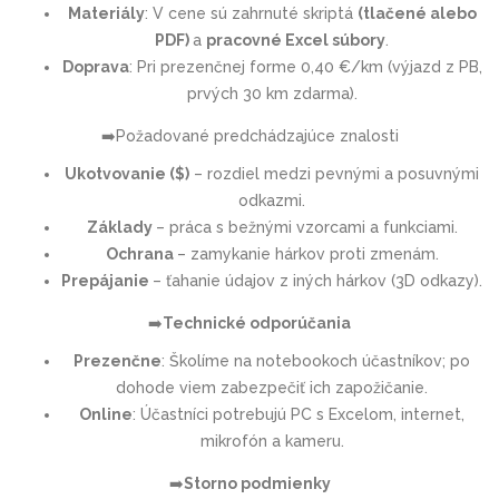
Materiály
: V cene sú zahrnuté skriptá
(tlačené alebo
PDF)
a
pracovné Excel súbory
.
Doprava
: Pri prezenčnej forme 0,40 €/km (výjazd z PB,
prvých 30 km zdarma).
➡️
Požadované predchádzajúce znalosti
Ukotvovanie ($)
– rozdiel medzi pevnými a posuvnými
odkazmi.
Základy
– práca s bežnými vzorcami a funkciami.
Ochrana
– zamykanie hárkov proti zmenám.
Prepájanie
– ťahanie údajov z iných hárkov (3D odkazy).
➡️
Technické odporúčania
Prezenčne
: Školíme na notebookoch účastníkov; po
dohode viem zabezpečiť ich
zapožičanie
.
Online
: Účastníci potrebujú PC s Excelom, internet,
mikrofón a kameru.
➡️
Storno podmienky