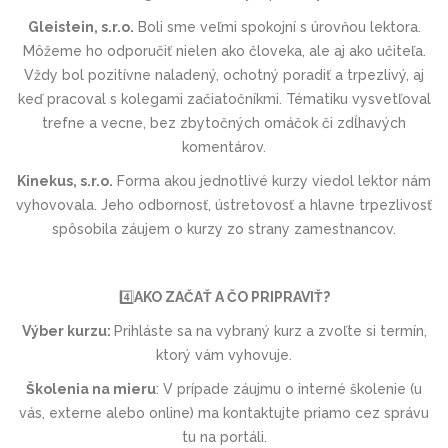
Gleistein, s.r.o.
Boli sme veľmi spokojní s úrovňou lektora.
Môžeme ho odporučiť nielen ako človeka, ale aj ako učiteľa.
Vždy bol pozitívne naladený, ochotný poradiť a trpezlivý, aj
keď pracoval s kolegami začiatočníkmi. Tématiku vysvetľoval
trefne a vecne, bez zbytočných omáčok či zdĺhavých
komentárov.
Kinekus, s.r.o.
Forma akou jednotlivé kurzy viedol lektor nám
vyhovovala. Jeho odbornosť, ústretovosť a hlavne trpezlivosť
spôsobila záujem o kurzy zo strany zamestnancov.
4️⃣
AKO ZAČAŤ A ČO PRIPRAVIŤ?
Výber kurzu:
Prihláste sa na vybraný kurz a zvoľte si termín,
ktorý vám vyhovuje.
Školenia na mieru
:
V prípade záujmu o interné školenie (u
vás, externe alebo online) ma kontaktujte priamo cez správu
tu na portáli.