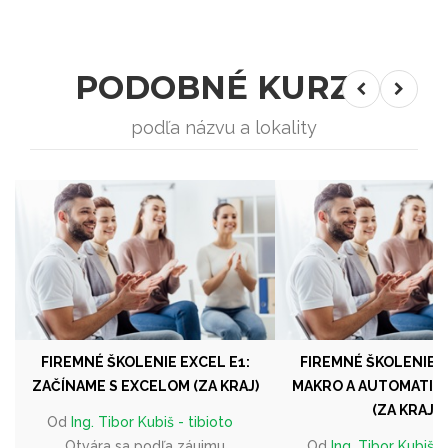
PODOBNÉ KURZY
podľa názvu a lokality
FIREMNÉ ŠKOLENIE EXCEL E1:
FIREMNÉ ŠKOLENIE E
ZAČÍNAME S EXCELOM (ZA KRAJ)
MAKRO A AUTOMATIZ
(ZA KRAJ)
Od
Ing. Tibor Kubiš - tibioto
Otvára sa podľa záujmu
Od
Ing. Tibor Kubiš -