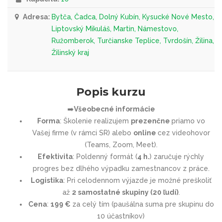
Adresa:
Bytča, Čadca, Dolný Kubín, Kysucké Nové Mesto,
Liptovský Mikuláš, Martin, Námestovo,
Ružomberok, Turčianske Teplice, Tvrdošín, Žilina,
Žilinský kraj
Popis kurzu
➡️
Všeobecné informácie
Forma
: Školenie realizujem
prezenčne
priamo vo
Vašej firme (v rámci SR) alebo
online
cez videohovor
(Teams, Zoom, Meet).
Efektivita
: Poldenný formát (
4 h.
) zaručuje rýchly
progres bez dlhého výpadku zamestnancov z práce.
Logistika
: Pri celodennom výjazde je možné preškoliť
až
2 samostatné skupiny (20 ľudí)
.
Cena
:
199 €
za celý tím (paušálna suma pre skupinu do
10 účastníkov)