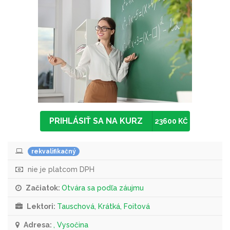
PRIHLÁSIŤ SA NA KURZ
23600 KČ
rekvalifikačný
nie je platcom DPH
Začiatok:
Otvára sa podľa záujmu
Lektori:
Tauschová, Krátká, Foitová
Adresa:
, Vysočina