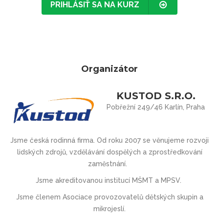
PRIHLÁSIŤ SA NA KURZ
Organizátor
KUSTOD S.R.O.
Pobřežní 249/46 Karlín, Praha
Jsme česká rodinná firma. Od roku 2007 se věnujeme rozvoji
lidských zdrojů, vzdělávání dospělých a zprostředkování
zaměstnání.
Jsme akreditovanou institucí MŠMT
a
MPSV.
Jsme členem Asociace provozovatel
ů
d
ě
tských skupin a
mikrojeslí.