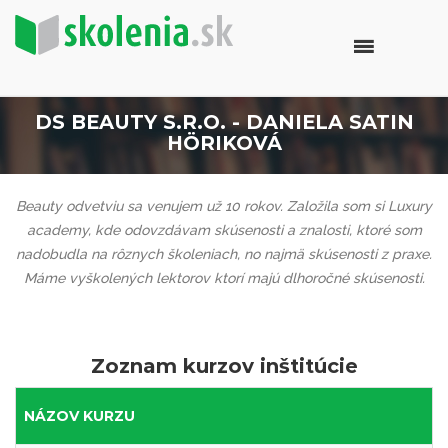
DS BEAUTY S.R.O. - DANIELA SATIN
HÖRIKOVÁ
Beauty odvetviu sa venujem už 10 rokov. Založila som si
Luxury
academy
, kde odovzdávam skúsenosti a znalosti, ktoré som
nadobudla na rôznych školeniach, no najmä skúsenosti z praxe.
Máme vyškolených lektorov ktorí majú dlhoročné skúsenosti.
Zoznam kurzov inštitúcie
NÁZOV KURZU