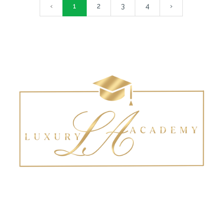
‹
1
2
3
4
›