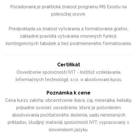
Požadovaná je praktická znalosť programu MS Excelu na
pokročilej úrovni.
Predpokladá sa znalosť vytvárania a formátovania grafov,
základné pravidlá vytvárania vnorených funkcií,
kontingenčných tabuliek a tiež podmieneného formátovania.
Certifikát
Osvedčenie spoločnosti IVIT - Inštitút vzdelávania
informačných technológií, s.r.o. o absolvovaní kurzu
Poznámka k cene
Cena kurzu zahŕňa: občerstvenie (káva, čaj, minerálka, keksíky,
prípadne ovocie), osvedčenie, ktoré je potvrdením
absolvovania počítačového školenia, sadu neriešených
príkladov, študijný materiál spoločnosti IVIT, vypracovaný v
slovenskom jazyku.