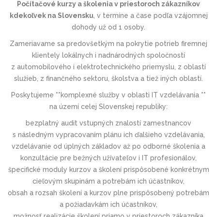
Počítačové kurzy a školenia v priestoroch zákazníkov
kdekoľvek na Slovensku
, v termíne a čase podľa vzájomnej
dohody už od 1 osoby.
Zameriavame sa predovšetkým na pokrytie potrieb firemnej
klientely lokálnych i nadnárodných spoločností
z automobilového i elektrotechnic­kého priemyslu, z oblastí
služieb, z finančného sektoru, školstva a tiež iných oblastí.
Poskytujeme **komplexné služby v oblasti IT vzdelávania **
na území celej Slovenskej republiky:
bezplatný audit vstupných znalostí zamestnancov
s následným vypracovaním plánu ich ďalšieho vzdelávania,
vzdelávanie od úplných základov až po odborné školenia a
konzultácie pre bežných užívateľov i IT profesionálov,
špecifické moduly kurzov a školení prispôsobené konkrétnym
cieľovým skupinám a potrebám ich účastníkov,
obsah a rozsah školení a kurzov plne prispôsobený potrebám
a požiadavkám ich účastníkov,
možnosť realizácie školení priamo v priestoroch zákazníka