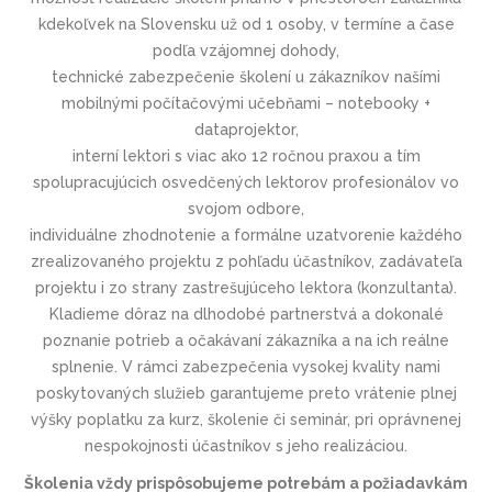
kdekoľvek na Slovensku už od 1 osoby, v termíne a čase
podľa vzájomnej dohody,
technické zabezpečenie školení u zákazníkov našími
mobilnými počítačovými učebňami – notebooky +
dataprojektor,
interní lektori s viac ako 12 ročnou praxou a tím
spolupracujúcich osvedčených lektorov profesionálov vo
svojom odbore,
individuálne zhodnotenie a formálne uzatvorenie každého
zrealizovaného projektu z pohľadu účastníkov, zadávateľa
projektu i zo strany zastrešujúceho lektora (konzultanta).
Kladieme dôraz na dlhodobé partnerstvá a dokonalé
poznanie potrieb a očakávaní zákazníka a na ich reálne
splnenie. V rámci zabezpečenia vysokej kvality nami
poskytovaných služieb garantujeme preto vrátenie plnej
výšky poplatku za kurz, školenie či seminár, pri oprávnenej
nespokojnosti účastníkov s jeho realizáciou.
Školenia vždy prispôsobujeme potrebám a požiadavkám