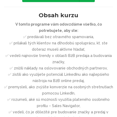
Obsah kurzu
V tomto programe vám odovzdáme všetko, čo
potrebujete, aby ste:
✅ predávali bez otravného spamovania,
✅ prilákali tých klientov na dlhodobú spoluprácu, kt. ste
doteraz museli aktívne hľadať,
✅ vedeli najnovšie trendy v oblasti B2B predaja a budovania
značky,
✅ znížili náklady na oslovovanie obchodných partnerov,
✅ zistili ako využijete potenciál LinkedInu ako najlepšieho
nástroja na B2B online predaj,
✅ premysleli, ako zvýšite konverzie na osobných stretnutiach
pomocou LinkedIn,
✅ rozumeli, aké sú možnosti využitia plateného osobného
profilu – Sales Navigator,
✅ vedeli, čo je dôležité pre budovanie značky a predaj v