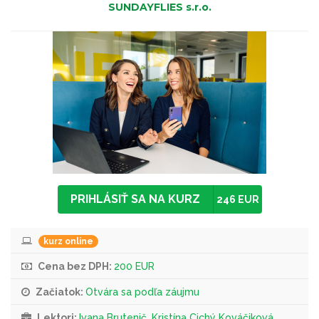
SUNDAYFLIES s.r.o.
PRIHLÁSIŤ SA NA KURZ
246 EUR
kurz online
Cena bez DPH:
200 EUR
Začiatok:
Otvára sa podľa záujmu
Lektori:
Ivana Brutenič, Kristína Cichý Kováčiková