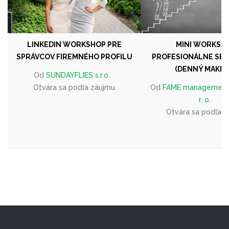
LINKEDIN WORKSHOP PRE
MINI WORKSH
SPRÁVCOV FIREMNÉHO PROFILU
PROFESIONÁLNE SEB
(DENNÝ MAKE-
Od
SUNDAYFLIES s.r.o.
Otvára sa podľa záujmu
Od
FAME management 
r. o.
Otvára sa podľa 