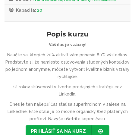
Kapacita:
20
Popis kurzu
Váš čas je vzácny!
Naučte sa, ktorých 20% aktivít vám prinesie 80% výsledkov.
Predstavte si, že namiesto oslovovania studených kontaktov
po jednom anonymne, môžete vytvoriť kvalitné biznis vzťahy
rýchlejšie.
12 rokov skúseností v tvorbe predajných stratégií cez
LinkedIn.
Dnes je ten najlepší čas stať sa superhrdinom v salese na
LinkedIne. Ešte stále je to možné organicky (bez platených
profilov).
Navyše ušetríte kopec času.
PRIHLÁSIŤ SA NA KURZ