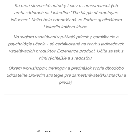
Sú prvé slovenské autorky knihy o zamestnaneckých
ambasádoroch na LinkedIne "The Magic of employee
influence". Kniha bola odporúčaná vo Forbes aj oficiálnom
LinkedIn knižom klube.
Vo svojom vzdelávaní využívajú princípy gamifikácie a
psychológie učenia - sú certifikované na tvorbu jedinečných
vzdelávacích produktov Experience product. Učíte sa tak s
nimi rýchlejšie a s radosťou.
Okrem workshopov, tréningov a prednášok tvoria dlhodobo
udržateľné LinkedIn stratégie pre zamestnávateľskú značku a
predaj.