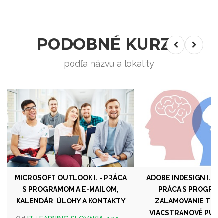
PODOBNÉ KURZY
podľa názvu a lokality
MICROSOFT OUTLOOK I. - PRÁCA
ADOBE INDESIGN I. Z
S PROGRAMOM A E-MAILOM,
PRÁCA S PROGR
KALENDÁR, ÚLOHY A KONTAKTY
ZALAMOVANIE TE
VIACSTRANOVÉ PUB