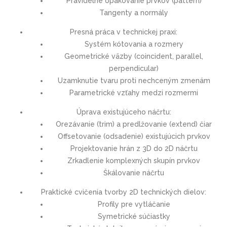
Pravidelné opakovanie prvkov (pattern)
Tangenty a normály
Presná práca v technickej praxi:
Systém kótovania a rozmery
Geometrické väzby (coincident, parallel,
perpendicular)
Uzamknutie tvaru proti nechceným zmenám
Parametrické vzťahy medzi rozmermi
Úprava existujúceho náčrtu:
Orezávanie (trim) a predlžovanie (extend) čiar
Offsetovanie (odsadenie) existujúcich prvkov
Projektovanie hrán z 3D do 2D náčrtu
Zrkadlenie komplexných skupín prvkov
Škálovanie náčrtu
Praktické cvičenia tvorby 2D technických dielov:
Profily pre vytláčanie
Symetrické súčiastky