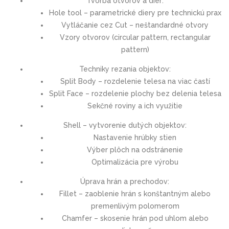
Tvorba otvorov a dier:
Hole tool – parametrické diery pre technickú prax
Vytláčanie cez Cut – neštandardné otvory
Vzory otvorov (circular pattern, rectangular
pattern)
Techniky rezania objektov:
Split Body – rozdelenie telesa na viac častí
Split Face – rozdelenie plochy bez delenia telesa
Sekčné roviny a ich využitie
Shell – vytvorenie dutých objektov:
Nastavenie hrúbky stien
Výber plôch na odstránenie
Optimalizácia pre výrobu
Úprava hrán a prechodov:
Fillet – zaoblenie hrán s konštantným alebo
premenlivým polomerom
Chamfer – skosenie hrán pod uhlom alebo