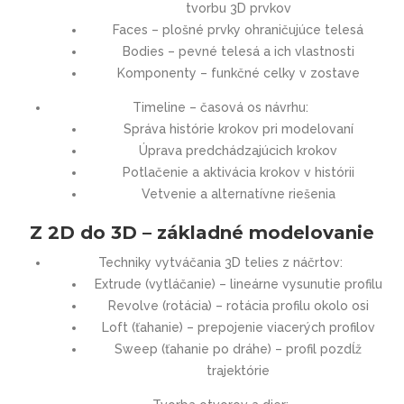
tvorbu 3D prvkov
Faces – plošné prvky ohraničujúce telesá
Bodies – pevné telesá a ich vlastnosti
Komponenty – funkčné celky v zostave
Timeline – časová os návrhu:
Správa histórie krokov pri modelovaní
Úprava predchádzajúcich krokov
Potlačenie a aktivácia krokov v histórii
Vetvenie a alternatívne riešenia
Z 2D do 3D – základné modelovanie
Techniky vytváčania 3D telies z náčrtov:
Extrude (vytláčanie) – lineárne vysunutie profilu
Revolve (rotácia) – rotácia profilu okolo osi
Loft (ťahanie) – prepojenie viacerých profilov
Sweep (ťahanie po dráhe) – profil pozdĺž
trajektórie