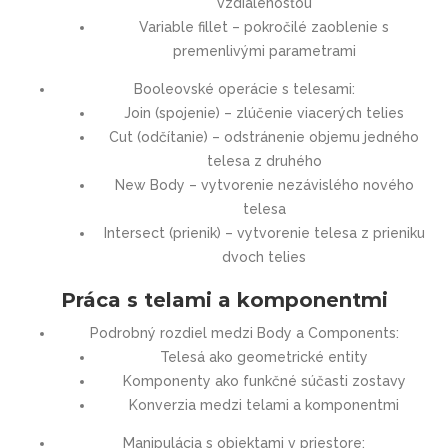
vzdialenosťou
Variable fillet – pokročilé zaoblenie s
premenlivými parametrami
Booleovské operácie s telesami:
Join (spojenie) – zlúčenie viacerých telies
Cut (odčítanie) – odstránenie objemu jedného
telesa z druhého
New Body – vytvorenie nezávislého nového
telesa
Intersect (prienik) – vytvorenie telesa z prieniku
dvoch telies
Práca s telami a komponentmi
Podrobný rozdiel medzi Body a Components:
Telesá ako geometrické entity
Komponenty ako funkčné súčasti zostavy
Konverzia medzi telami a komponentmi
Manipulácia s objektami v priestore: