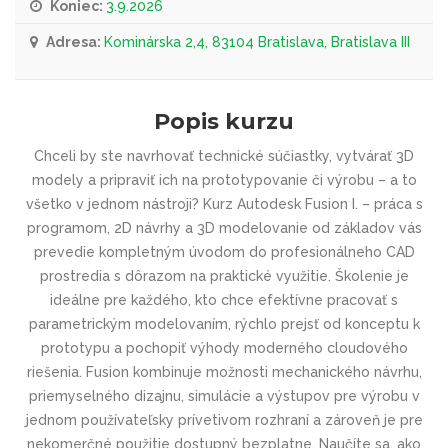
Koniec:
3.9.2026
Adresa:
Kominárska 2,4, 83104 Bratislava, Bratislava III
Popis kurzu
Chceli by ste navrhovať technické súčiastky, vytvárať 3D
modely a pripraviť ich na prototypovanie či výrobu – a to
všetko v jednom nástroji? Kurz Autodesk Fusion I. – práca s
programom, 2D návrhy a 3D modelovanie od základov vás
prevedie kompletným úvodom do profesionálneho CAD
prostredia s dôrazom na praktické využitie. Školenie je
ideálne pre každého, kto chce efektívne pracovať s
parametrickým modelovaním, rýchlo prejsť od konceptu k
prototypu a pochopiť výhody moderného cloudového
riešenia. Fusion kombinuje možnosti mechanického návrhu,
priemyselného dizajnu, simulácie a výstupov pre výrobu v
jednom používateľsky prívetivom rozhraní a zároveň je pre
nekomerčné použitie dostupný bezplatne. Naučíte sa, ako