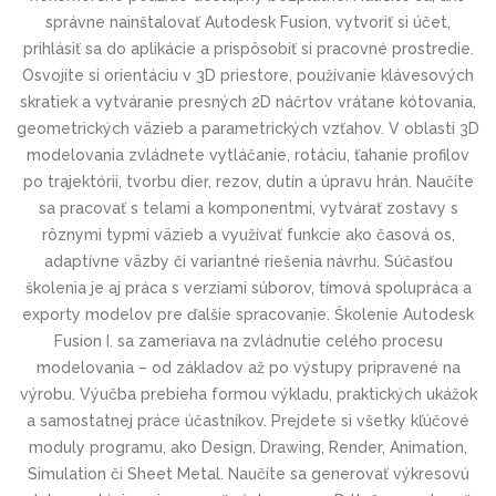
správne nainštalovať Autodesk Fusion, vytvoriť si účet,
prihlásiť sa do aplikácie a prispôsobiť si pracovné prostredie.
Osvojíte si orientáciu v 3D priestore, používanie klávesových
skratiek a vytváranie presných 2D náčrtov vrátane kótovania,
geometrických väzieb a parametrických vzťahov. V oblasti 3D
modelovania zvládnete vytláčanie, rotáciu, ťahanie profilov
po trajektórii, tvorbu dier, rezov, dutín a úpravu hrán. Naučíte
sa pracovať s telami a komponentmi, vytvárať zostavy s
rôznymi typmi väzieb a využívať funkcie ako časová os,
adaptívne väzby či variantné riešenia návrhu. Súčasťou
školenia je aj práca s verziami súborov, tímová spolupráca a
exporty modelov pre ďalšie spracovanie. Školenie Autodesk
Fusion I. sa zameriava na zvládnutie celého procesu
modelovania – od základov až po výstupy pripravené na
výrobu. Výučba prebieha formou výkladu, praktických ukážok
a samostatnej práce účastníkov. Prejdete si všetky kľúčové
moduly programu, ako Design, Drawing, Render, Animation,
Simulation či Sheet Metal. Naučíte sa generovať výkresovú