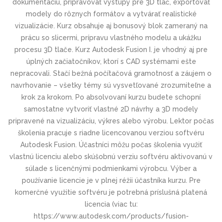
dokumentáciu, pripravovať výstupy pre 3D tlač, exportovať
modely do rôznych formátov a vytvárať realistické
vizualizácie. Kurz obsahuje aj bonusový blok zameraný na
prácu so slicermi, prípravu vlastného modelu a ukážku
procesu 3D tlače. Kurz Autodesk Fusion I. je vhodný aj pre
úplných začiatočníkov, ktorí s CAD systémami ešte
nepracovali. Stačí bežná počítačová gramotnosť a záujem o
navrhovanie – všetky témy sú vysvetľované zrozumiteľne a
krok za krokom. Po absolvovaní kurzu budete schopní
samostatne vytvoriť vlastné 2D návrhy a 3D modely
pripravené na vizualizáciu, výkres alebo výrobu. Lektor počas
školenia pracuje s riadne licencovanou verziou softvéru
Autodesk Fusion. Účastníci môžu počas školenia využiť
vlastnú licenciu alebo skúšobnú verziu softvéru aktivovanú v
súlade s licenčnými podmienkami výrobcu. Výber a
používanie licencie je v plnej réžii účastníka kurzu. Pre
komerčné využitie softvéru je potrebná príslušná platená
licencia (viac tu:
https://www.autodesk.com/products/fusion-