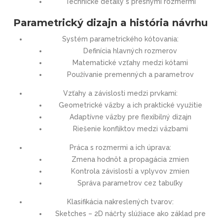
Technické detaily s presnými rozmermi
Parametrický dizajn a história návrhu
Systém parametrického kótovania:
Definícia hlavných rozmerov
Matematické vzťahy medzi kótami
Používanie premenných a parametrov
Vzťahy a závislosti medzi prvkami:
Geometrické väzby a ich praktické využitie
Adaptívne väzby pre flexibilný dizajn
Riešenie konfliktov medzi väzbami
Práca s rozmermi a ich úprava:
Zmena hodnôt a propagácia zmien
Kontrola závislostí a vplyvov zmien
Správa parametrov cez tabuľky
Klasifikácia nakreslených tvarov:
Sketches – 2D náčrty slúžiace ako základ pre